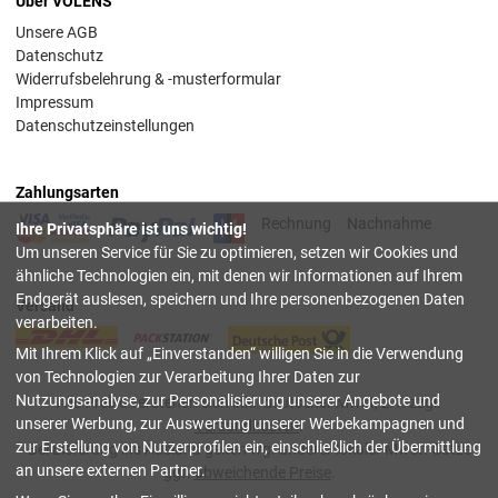
Über VOLENS
Unsere AGB
Datenschutz
Widerrufsbelehrung & -musterformular
Impressum
Datenschutzeinstellungen
Zahlungsarten
Rechnung
Nachnahme
Ihre Privatsphäre ist uns wichtig!
Um unseren Service für Sie zu optimieren, setzen wir Cookies und
ähnliche Technologien ein, mit denen wir Informationen auf Ihrem
Endgerät auslesen, speichern und Ihre personenbezogenen Daten
Versand
verarbeiten.
Mit Ihrem Klick auf
Einverstanden
willigen Sie in die Verwendung
von Technologien zur Verarbeitung Ihrer Daten zur
Nutzungsanalyse, zur Personalisierung unserer Angebote und
Alle Preise verstehen sich inkl. deutscher Mwst, z.T. zzgl.
unserer Werbung, zur Auswertung unserer Werbekampagnen und
Versandkosten
.
zur Erstellung von Nutzerprofilen ein, einschließlich der Übermittlung
Bei Lieferung ins Ausland gelten wg. anderer lokaler Mwst.-Sätze
an unsere externen Partner.
ggf.
abweichende Preise
.