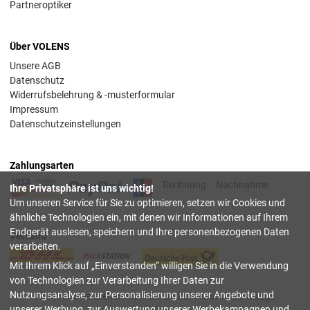
Partneroptiker
Über VOLENS
Unsere AGB
Datenschutz
Widerrufsbelehrung & -musterformular
Impressum
Datenschutzeinstellungen
Zahlungsarten
Rechnung
Nachnahme
Ihre Privatsphäre ist uns wichtig!
Um unseren Service für Sie zu optimieren, setzen wir Cookies und
ähnliche Technologien ein, mit denen wir Informationen auf Ihrem
Endgerät auslesen, speichern und Ihre personenbezogenen Daten
Versand
verarbeiten.
Mit Ihrem Klick auf
Einverstanden
willigen Sie in die Verwendung
von Technologien zur Verarbeitung Ihrer Daten zur
Nutzungsanalyse, zur Personalisierung unserer Angebote und
Alle Preise verstehen sich inkl. deutscher Mwst, z.T. zzgl.
unserer Werbung, zur Auswertung unserer Werbekampagnen und