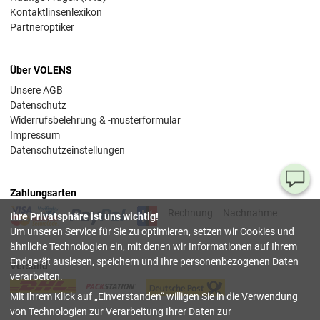
Kontaktlinsenlexikon
Partneroptiker
Über VOLENS
Unsere AGB
Datenschutz
Widerrufsbelehrung & -musterformular
Impressum
Datenschutzeinstellungen
Ha
Zahlungsarten
Si
Rechnung
Nachnahme
Ihre Privatsphäre ist uns wichtig!
Fr
Um unseren Service für Sie zu optimieren, setzen wir Cookies und
ähnliche Technologien ein, mit denen wir Informationen auf Ihrem
08
Endgerät auslesen, speichern und Ihre personenbezogenen Daten
Versand
55
verarbeiten.
00
Mit Ihrem Klick auf
Einverstanden
willigen Sie in die Verwendung
(Mo.
Fr. 
von Technologien zur Verarbeitung Ihrer Daten zur
Uhr)