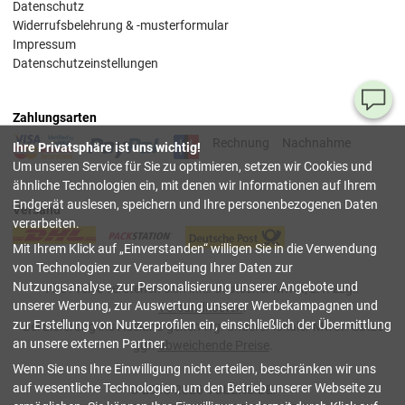
Datenschutz
Widerrufsbelehrung & -musterformular
Impressum
Datenschutzeinstellungen
Ha
Zahlungsarten
Si
Rechnung
Nachnahme
Ihre Privatsphäre ist uns wichtig!
Fr
Um unseren Service für Sie zu optimieren, setzen wir Cookies und
ähnliche Technologien ein, mit denen wir Informationen auf Ihrem
08
Endgerät auslesen, speichern und Ihre personenbezogenen Daten
Versand
55
verarbeiten.
00
Mit Ihrem Klick auf
Einverstanden
willigen Sie in die Verwendung
(Mo.
Fr. 
von Technologien zur Verarbeitung Ihrer Daten zur
Uhr)
Nutzungsanalyse, zur Personalisierung unserer Angebote und
Alle Preise verstehen sich inkl. deutscher Mwst, z.T. zzgl.
unserer Werbung, zur Auswertung unserer Werbekampagnen und
Versandkosten
.
inf
zur Erstellung von Nutzerprofilen ein, einschließlich der Übermittlung
Bei Lieferung ins Ausland gelten wg. anderer lokaler Mwst.-Sätze
an unsere externen Partner.
ggf.
abweichende Preise
.
Tru
Wenn Sie uns Ihre Einwilligung nicht erteilen, beschränken wir uns
Sh
auf wesentliche Technologien, um den Betrieb unserer Webseite zu
© 2003-2026 VOLENS.DE.