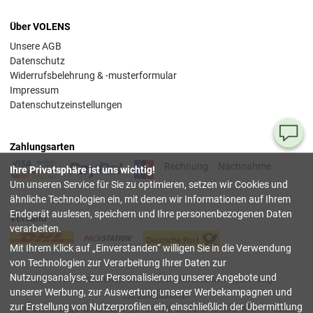
Über VOLENS
Unsere AGB
Datenschutz
Widerrufsbelehrung & -musterformular
Impressum
Datenschutzeinstellungen
Ha
Zahlungsarten
Si
Rechnung
Nachnahme
Ihre Privatsphäre ist uns wichtig!
Fr
Um unseren Service für Sie zu optimieren, setzen wir Cookies und
ähnliche Technologien ein, mit denen wir Informationen auf Ihrem
08
Endgerät auslesen, speichern und Ihre personenbezogenen Daten
Versand
55
verarbeiten.
00
Mit Ihrem Klick auf
Einverstanden
willigen Sie in die Verwendung
(Mo.
Fr. 
von Technologien zur Verarbeitung Ihrer Daten zur
Uhr)
Nutzungsanalyse, zur Personalisierung unserer Angebote und
Alle Preise verstehen sich inkl. deutscher Mwst, z.T. zzgl.
unserer Werbung, zur Auswertung unserer Werbekampagnen und
Versandkosten
.
inf
zur Erstellung von Nutzerprofilen ein, einschließlich der Übermittlung
Bei Lieferung ins Ausland gelten wg. anderer lokaler Mwst.-Sätze