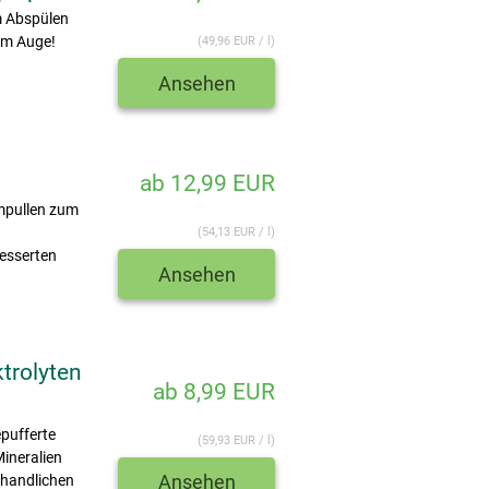
m Abspülen
 am Auge!
(49,96 EUR / l)
Ansehen
ab 12,99 EUR
mpullen zum
(54,13 EUR / l)
esserten
Ansehen
trolyten
ab 8,99 EUR
pufferte
(59,93 EUR / l)
Mineralien
Ansehen
 handlichen