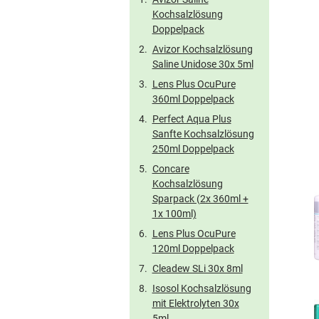
Kochsalzlösung
Doppelpack
Avizor Kochsalzlösung
Saline Unidose 30x 5ml
Lens Plus OcuPure
360ml Doppelpack
Perfect Aqua Plus
Sanfte Kochsalzlösung
250ml Doppelpack
Concare
Kochsalzlösung
Sparpack (2x 360ml +
1x 100ml)
Lens Plus OcuPure
120ml Doppelpack
Cleadew SLi 30x 8ml
Isosol Kochsalzlösung
mit Elektrolyten 30x
5ml