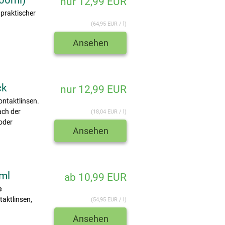
00ml)
nur 12,99 EUR
praktischer
(64,95 EUR / l)
Ansehen
ck
nur 12,99 EUR
ontaktlinsen.
ach der
(18,04 EUR / l)
oder
Ansehen
0ml
ab 10,99 EUR
e
aktlinsen,
(54,95 EUR / l)
Ansehen