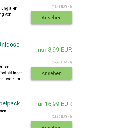
(11,41 EUR / l)
ung aller
ung von
Ansehen
Unidose
nur 8,99 EUR
(59,93 EUR / l)
ullen.
Ansehen
Kontaktlinsen
zen und zum
pelpack
nur 16,99 EUR
sen -
(23,60 EUR / l)
Ansehen