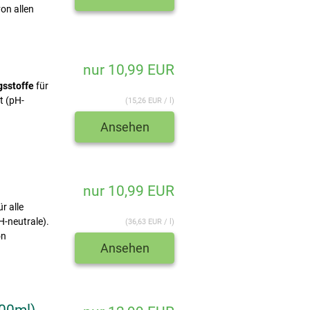
on allen
nur 10,99 EUR
gsstoffe
für
t (pH-
(15,26 EUR / l)
Ansehen
nur 10,99 EUR
ür alle
H-neutrale).
(36,63 EUR / l)
on
Ansehen