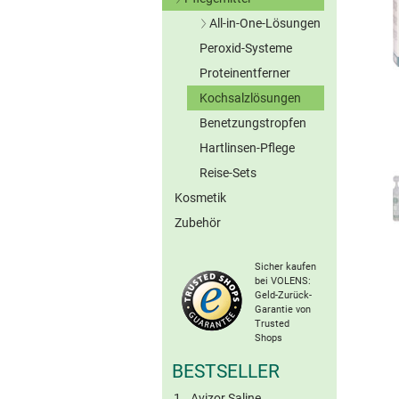
Graue Kontaktlinsen
All-in-One-Lösungen
Braune Kontaktlinsen
Peroxid-Systeme
Ohne Konserv.
Sonstige Farblinsen
Proteinentferner
Torische Farblinsen
Kochsalzlösungen
Benetzungstropfen
Hartlinsen-Pflege
Reise-Sets
Kosmetik
Zubehör
Sicher kaufen
bei VOLENS:
Geld-Zurück-
Garantie von
Trusted
Shops
BESTSELLER
Avizor Saline