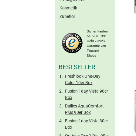
Graue Kontaktlinsen
Kosmetik
All-in-One-Lösungen
Braune Kontaktlinsen
Zubehör
Peroxid-Systeme
Ohne Konserv.
Sonstige Farblinsen
Proteinentferner
Torische Farblinsen
Sicher kaufen
Kochsalzlösungen
bei VOLENS:
Geld-Zurück-
Benetzungstropfen
Garantie von
Hartlinsen-Pflege
Trusted
Shops
Reise-Sets
BESTSELLER
Freshlook One-Day
Color 10er Box
Fusion 1day Vista 90er
Box
Dailies AquaComfort
Plus 90er Box
Fusion 1day Vista 30er
Box
Options Oxy 1 Day 90er