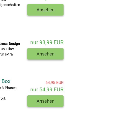
Eigenschaften
Ansehen
nur 98,99 EUR
tress-Design
, UV-Filter
Ansehen
ür extra
r Box
64,95 EUR
m 3-Phasen-
nur 54,99 EUR
ort.
Ansehen