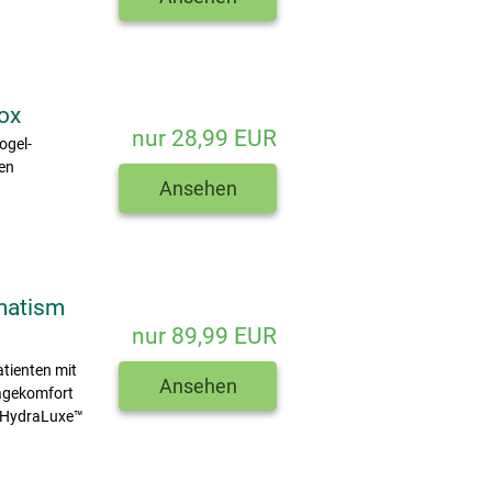
ox
nur 28,99 EUR
ogel-
ten
Ansehen
matism
nur 89,99 EUR
atienten mit
Ansehen
agekomfort
n HydraLuxe™