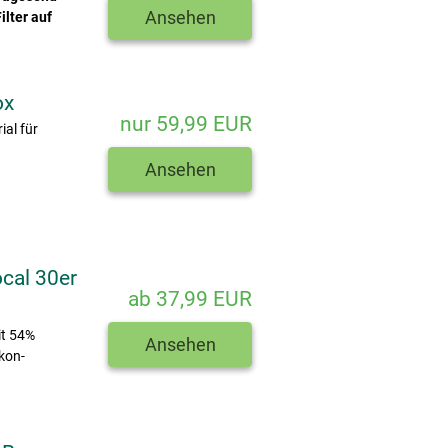
Ansehen
ilter auf
ox
nur 59,99 EUR
al für
Ansehen
cal 30er
ab 37,99 EUR
it 54%
Ansehen
kon-