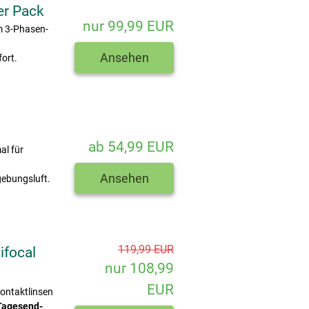
er Pack
nur 99,99 EUR
m 3-Phasen-
Ansehen
ort.
ab 54,99 EUR
al für
Ansehen
ebungsluft.
119,99 EUR
ifocal
nur 108,99
EUR
ontaktlinsen
Tagesend-