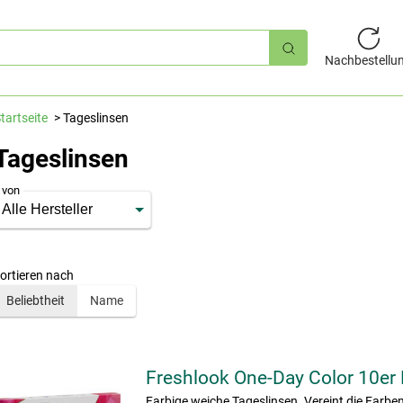
hnellsuche
Nachbestellu
tartseite
Tageslinsen
Tageslinsen
von
ortieren nach
Beliebtheit
Name
Freshlook One-Day Color 10er
Farbige weiche Tageslinsen. Vereint die Farbe