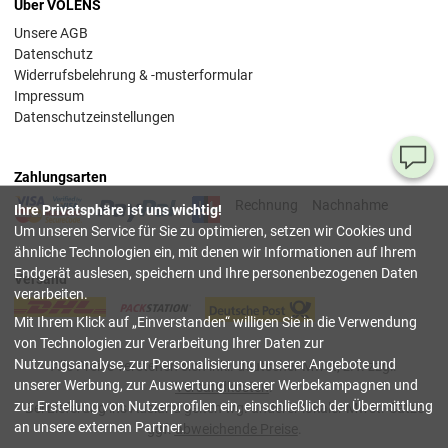
Über VOLENS
Unsere AGB
Datenschutz
Widerrufsbelehrung & -musterformular
Impressum
Datenschutzeinstellungen
Ha
Zahlungsarten
Si
Rechnung
Nachnahme
Ihre Privatsphäre ist uns wichtig!
Fr
Um unseren Service für Sie zu optimieren, setzen wir Cookies und
ähnliche Technologien ein, mit denen wir Informationen auf Ihrem
08
Endgerät auslesen, speichern und Ihre personenbezogenen Daten
Versand
55
verarbeiten.
00
Mit Ihrem Klick auf
Einverstanden
willigen Sie in die Verwendung
(Mo.
Fr. 
von Technologien zur Verarbeitung Ihrer Daten zur
Uhr)
Nutzungsanalyse, zur Personalisierung unserer Angebote und
Alle Preise verstehen sich inkl. deutscher Mwst, z.T. zzgl.
unserer Werbung, zur Auswertung unserer Werbekampagnen und
Versandkosten
.
inf
zur Erstellung von Nutzerprofilen ein, einschließlich der Übermittlung
Bei Lieferung ins Ausland gelten wg. anderer lokaler Mwst.-Sätze
an unsere externen Partner.
ggf.
abweichende Preise
.