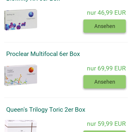
nur 46,99 EUR
Ansehen
Proclear Multifocal 6er Box
nur 69,99 EUR
Ansehen
Queen's Trilogy Toric 2er Box
nur 59,99 EUR