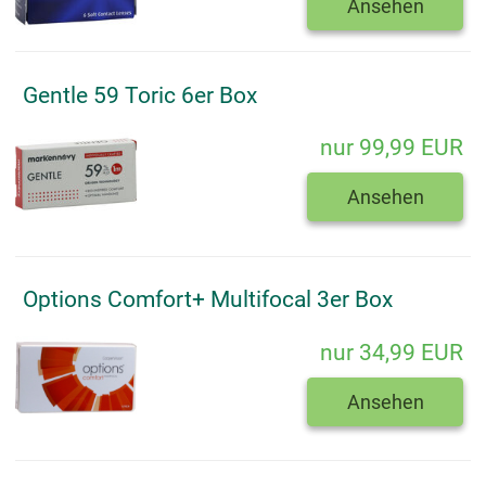
Ansehen
Gentle 59 Toric 6er Box
nur 99,99 EUR
Ansehen
Options Comfort+ Multifocal 3er Box
nur 34,99 EUR
Ansehen