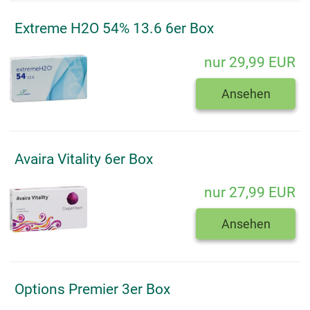
Extreme H2O 54% 13.6 6er Box
nur 29,99 EUR
Ansehen
Avaira Vitality 6er Box
nur 27,99 EUR
Ansehen
Options Premier 3er Box