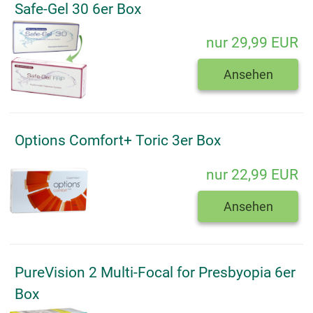
Safe-Gel 30 6er Box
nur 29,99 EUR
Ansehen
Options Comfort+ Toric 3er Box
nur 22,99 EUR
Ansehen
PureVision 2 Multi-Focal for Presbyopia 6er
Box