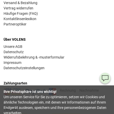
Versand & Bezahlung
Vertrag widerrufen
Häufige Fragen (FAQ)
Kontaktlinsenlexikon
Partneroptiker
Über VOLENS
Unsere AGB
Datenschutz
Widerrufsbelehrung & -musterformular
Impressum
Datenschutzeinstellungen
Ha
Zahlungsarten
Si
Rechnung
Nachnahme
Ihre Privatsphäre ist uns wichtig!
Fr
Um unseren Service für Sie zu optimieren, setzen wir Cookies und
ähnliche Technologien ein, mit denen wir Informationen auf Ihrem
08
Endgerät auslesen, speichern und Ihre personenbezogenen Daten
Versand
55
verarbeiten.