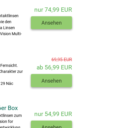
nur 74,99 EUR
ntaktlinsen
wie den
Ansehen
ia Linsen
Vision Multi-
69,95 EUR
Fernsicht.
ab 56,99 EUR
-Charakter zur
Ansehen
d 29 Näc
6er Box
nur 54,99 EUR
ktlinsen zum
sion for
Ansehen
rentwicklung