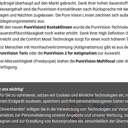
ydrogel überhaupt auf den Markt gebracht. Dank ihrer hohen Sauerstoff
assergehalt sind die PureVision Kontaktlinsen nach Rücksprache mit d
agen und Nächten zugelassen. Die Pure Vision Linsen zeichnen sich auß
blagerungsresistenz aus.
it den neuen
PureVision2 Kontaktlinsen
wurde die PureVision-Technolog
auerstoffdurchlässigkeit noch weiter erhöht. Dank ihrer High Definition 
rreicht und die Comfort Moist Technologie sorgt für einen noch höheren
ür Menschen mit Hornhautverkrümmung (Astigmatismus) gibt es aus der 
ureVision Toric
oder die
PureVision 2 for Astigmatism
zur Auswahl.
ei Alterssichtigkeit (Presbyopie) stehen die
PureVision Multifocal
oder d
erfügung.
t uns wichtig!
ür Sie zu optimieren, setzen wir Cookies und ähnliche Technologien ein, m
Über VOLENS
Zahlungsarten
hrem Endgerät auslesen, speichern und Ihre personenbezogenen Daten ve
Unsere AGB
Einverstanden
willigen Sie in die Verwendung von Technologien zur Verar
Datenschutz
Rechnung
Nachnahme
nalyse, zur Personalisierung unserer Angebote und unserer Werbung, z
Widerrufsbelehrung & -
nen und zur Erstellung von Nutzerprofilen ein, einschließlich der Überm
musterformular