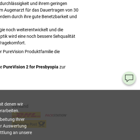
durchlässigkeit und ihrem geringen
em Augenarzt für das Dauertragen von 30
erdem durch ihre gute Benetzbarkeit und
ie noch weiterentwickelt und die
Optik wird eine noch bessere Sehqualität
 Tragekomfort.
PureVision Produktfamilie die
ie
PureVision 2 for Presbyopia
zur
Ha
Si
Fr
it denen wir
Versand
rarbeiten.
08
beitung Ihrer
55
ur Auswertung
00
ittlung an unsere
(Mo.
Fr. 
Uhr)