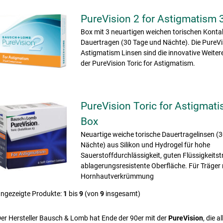
PureVision 2 for Astigmatism 
Box mit 3 neuartigen weichen torischen Konta
Dauertragen (30 Tage und Nächte). Die PureVi
Astigmatism Linsen sind die innovative Weite
der PureVision Toric for Astigmatism.
PureVision Toric for Astigmati
Box
Neuartige weiche torische Dauertragelinsen (
Nächte) aus Silikon und Hydrogel für hohe
Sauerstoffdurchlässigkeit, guten Flüssigkeits
ablagerungsresistente Oberfläche. Für Träger 
Hornhautverkrümmung
ngezeigte Produkte:
1
bis
9
(von
9
insgesamt)
er Hersteller Bausch & Lomb hat Ende der 90er mit der
PureVision
, die a