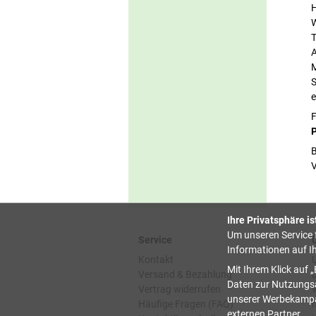
H
W
T
A
M
S
e
F
P
B
V
Ihre Privatsphäre is
Um unseren Service f
Service
Informationen auf I
Kontakt
Mit Ihrem Klick auf
Versand & Bezahlung
Daten zur Nutzungsa
Vertrag widerrufen
unserer Werbekampag
Häufige Fragen (FAQ)
externen Partner.