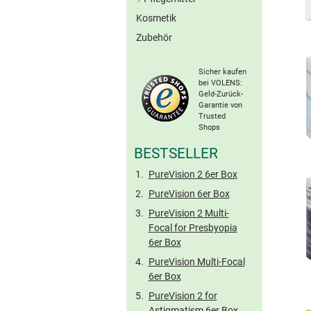
Graue Kontaktlinsen
Kosmetik
All-in-One-Lösungen
Braune Kontaktlinsen
Zubehör
Peroxid-Systeme
Ohne Konserv.
Sonstige Farblinsen
Proteinentferner
Torische Farblinsen
Sicher kaufen
Kochsalzlösungen
bei VOLENS:
Geld-Zurück-
Benetzungstropfen
Garantie von
Hartlinsen-Pflege
Trusted
Shops
Reise-Sets
BESTSELLER
PureVision 2 6er Box
PureVision 6er Box
PureVision 2 Multi-
Focal for Presbyopia
6er Box
PureVision Multi-Focal
6er Box
PureVision 2 for
Astigmatism 6er Box