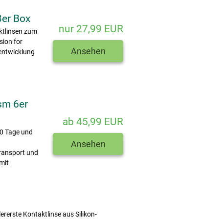
3er Box
nur 27,99 EUR
ktlinsen zum
sion for
Ansehen
rentwicklung
sm 6er
ab 45,99 EUR
30 Tage und
Ansehen
transport und
mit
llererste Kontaktlinse aus Silikon-