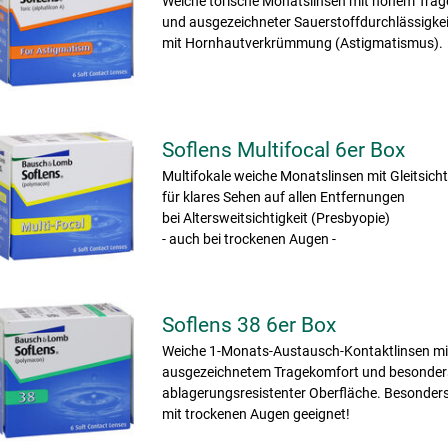
Weiche torische Monatslinsen mit hohem Tra
und ausgezeichneter Sauerstoffdurchlässigkei
mit Hornhautverkrümmung (Astigmatismus).
Soflens Multifocal 6er Box
Multifokale weiche Monatslinsen mit Gleitsich
für klares Sehen auf allen Entfernungen
bei Altersweitsichtigkeit (Presbyopie)
- auch bei trockenen Augen -
Soflens 38 6er Box
Weiche 1-Monats-Austausch-Kontaktlinsen mi
ausgezeichnetem Tragekomfort und besonder
ablagerungsresistenter Oberfläche. Besonders
mit trockenen Augen geeignet!