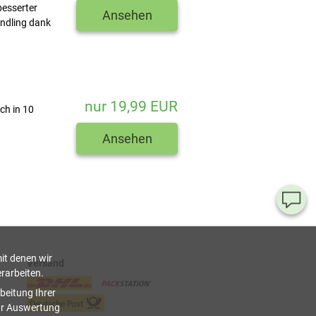
besserter
Ansehen
ndling dank
nur 19,99 EUR
ch in 10
Ansehen
Ha
Si
Fr
it denen wir
Versand
rarbeiten.
08
beitung Ihrer
55
ur Auswertung
00