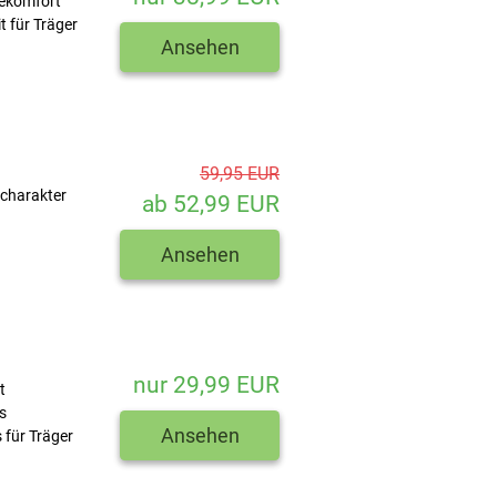
gekomfort
t für Träger
Ansehen
59,95 EUR
tcharakter
ab 52,99 EUR
Ansehen
nur 29,99 EUR
t
s
Ansehen
 für Träger