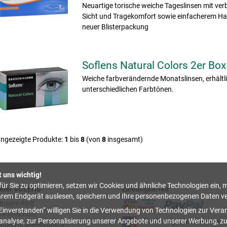
Neuartige torische weiche Tageslinsen mit ver
Sicht und Tragekomfort sowie einfacherem Ha
neuer Blisterpackung
Soflens Natural Colors 2er Box
Weiche farbverändernde Monatslinsen, erhältli
unterschiedlichen Farbtönen.
ngezeigte Produkte:
1
bis
8
(von
8
insgesamt)
t uns wichtig!
ür Sie zu optimieren, setzen wir Cookies und ähnliche Technologien ein, m
Über VOLENS
Zahlungsarten
hrem Endgerät auslesen, speichern und Ihre personenbezogenen Daten ve
Unsere AGB
Einverstanden
willigen Sie in die Verwendung von Technologien zur Verar
Datenschutz
Rechnung
Nachnahme
nalyse, zur Personalisierung unserer Angebote und unserer Werbung, z
Widerrufsbelehrung & -