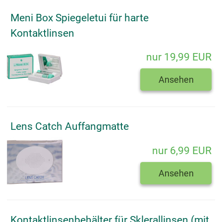
Meni Box Spiegeletui für harte
Kontaktlinsen
nur 19,99 EUR
Ansehen
Lens Catch Auffangmatte
nur 6,99 EUR
Ansehen
Kontaktlinsenbehälter für Sklerallinsen (mit