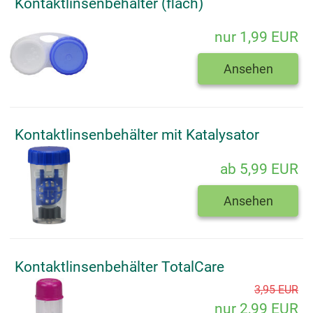
Kontaktlinsenbehälter (flach)
nur 1,99 EUR
Ansehen
Kontaktlinsenbehälter mit Katalysator
ab 5,99 EUR
Ansehen
Kontaktlinsenbehälter TotalCare
3,95 EUR
nur 2,99 EUR