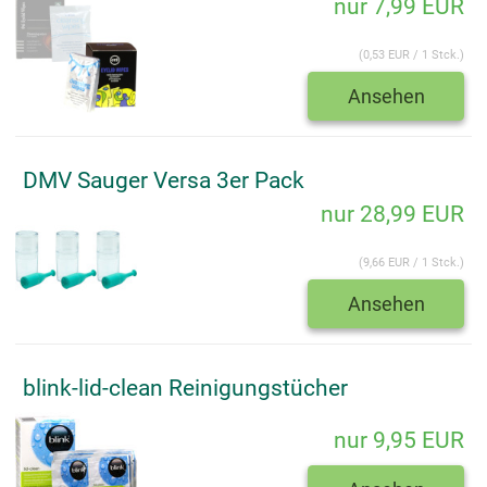
nur 7,99 EUR
(0,53 EUR / 1 Stck.)
Ansehen
DMV Sauger Versa 3er Pack
nur 28,99 EUR
(9,66 EUR / 1 Stck.)
Ansehen
blink-lid-clean Reinigungstücher
nur 9,95 EUR