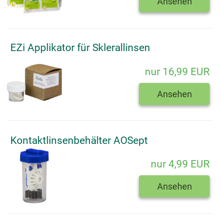
Ansehen
EZi Applikator für Sklerallinsen
nur 16,99 EUR
Ansehen
Kontaktlinsenbehälter AOSept
nur 4,99 EUR
Ansehen