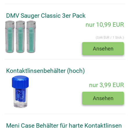
DMV Sauger Classic 3er Pack
nur 10,99 EUR
(3,66 EUR / 1 Stck.)
Ansehen
Kontaktlinsenbehälter (hoch)
nur 3,99 EUR
Ansehen
Meni Case Behälter für harte Kontaktlinsen