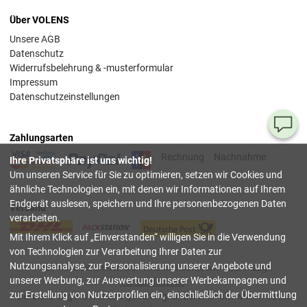
Über VOLENS
Unsere AGB
Datenschutz
Widerrufsbelehrung & -musterformular
Impressum
Datenschutzeinstellungen
Ha
Zahlungsarten
Si
Rechnung
Nachnahme
Ihre Privatsphäre ist uns wichtig!
Fr
Um unseren Service für Sie zu optimieren, setzen wir Cookies und
ähnliche Technologien ein, mit denen wir Informationen auf Ihrem
08
Endgerät auslesen, speichern und Ihre personenbezogenen Daten
Versand
55
verarbeiten.
00
Mit Ihrem Klick auf
Einverstanden
willigen Sie in die Verwendung
(Mo.
Fr. 
von Technologien zur Verarbeitung Ihrer Daten zur
Uhr)
Nutzungsanalyse, zur Personalisierung unserer Angebote und
Alle Preise verstehen sich inkl. deutscher Mwst, z.T. zzgl.
unserer Werbung, zur Auswertung unserer Werbekampagnen und
Versandkosten
.
inf
zur Erstellung von Nutzerprofilen ein, einschließlich der Übermittlung
Bei Lieferung ins Ausland gelten wg. anderer lokaler Mwst.-Sätze