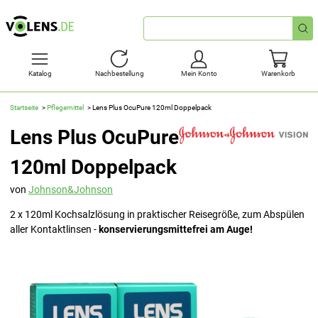
Schnellsuche
Katalog
Nachbestellung
Mein Konto
Warenkorb
Startseite
Pflegemittel
Lens Plus OcuPure 120ml Doppelpack
Lens Plus OcuPure
120ml Doppelpack
von
Johnson&Johnson
2 x 120ml Kochsalzlösung in praktischer Reisegröße, zum Abspülen
aller Kontaktlinsen -
konservierungsmittefrei am Auge!