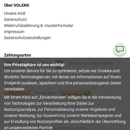
Über VOLENS
Unsere AGB
Datenschutz
Widerrufsbelehrung & -musterformular
Impressum
Datenschutzeinstellungen
Ha
Zahlungsarten
Si
Rechnung
Nachnahme
Ihre Privatsphäre ist uns wichtig!
Fr
Um unseren Service für Sie zu optimieren, setzen wir Cookies und
ähnliche Technologien ein, mit denen wir Informationen auf Ihrem
08
Endgerät auslesen, speichern und Ihre personenbezogenen Daten
Versand
55
verarbeiten.
00
Mit Ihrem Klick auf
Einverstanden
willigen Sie in die Verwendung
(Mo.
Fr. 
von Technologien zur Verarbeitung Ihrer Daten zur
Uhr)
Nutzungsanalyse, zur Personalisierung unserer Angebote und
Alle Preise verstehen sich inkl. deutscher Mwst, z.T. zzgl.
unserer Werbung, zur Auswertung unserer Werbekampagnen und
Versandkosten
.
inf
zur Erstellung von Nutzerprofilen ein, einschließlich der Übermittlung
Bei Lieferung ins Ausland gelten wg. anderer lokaler Mwst.-Sätze
an unsere externen Partner.
ggf.
abweichende Preise
.