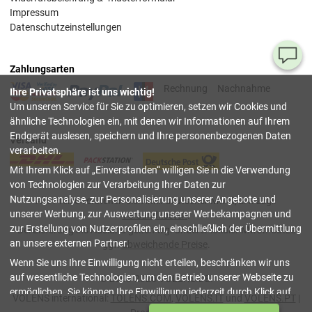
Impressum
Datenschutzeinstellungen
Ha
Zahlungsarten
Si
Rechnung
Nachnahme
Ihre Privatsphäre ist uns wichtig!
Fr
Um unseren Service für Sie zu optimieren, setzen wir Cookies und
ähnliche Technologien ein, mit denen wir Informationen auf Ihrem
08
Endgerät auslesen, speichern und Ihre personenbezogenen Daten
Versand
55
verarbeiten.
00
Mit Ihrem Klick auf
Einverstanden
willigen Sie in die Verwendung
(Mo.
Fr. 
von Technologien zur Verarbeitung Ihrer Daten zur
Uhr)
Nutzungsanalyse, zur Personalisierung unserer Angebote und
Alle Preise verstehen sich inkl. deutscher Mwst, z.T. zzgl.
unserer Werbung, zur Auswertung unserer Werbekampagnen und
Versandkosten
.
inf
zur Erstellung von Nutzerprofilen ein, einschließlich der Übermittlung
Bei Lieferung ins Ausland gelten wg. anderer lokaler Mwst.-Sätze
an unsere externen Partner.
ggf.
abweichende Preise
.
Tru
Wenn Sie uns Ihre Einwilligung nicht erteilen, beschränken wir uns
Sh
auf wesentliche Technologien, um den Betrieb unserer Webseite zu
© 2003-2026 VOLENS.DE.
ermöglichen. Sie können Ihre Einwilligung jederzeit durch Klick auf
schließen
VOLENS international:
TOLENS.COM
,
VOLENS.IT
und
VOLENS.PT
|
Datenschutzeinstellungen
verwalten oder widerrufen. Weitere