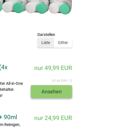
Darstellen
Liste
Gitter
(4x
nur 49,99 EUR
(41,66 EUR / l)
er All-in-One
Behälter.
Ansehen
a!
 + 90ml
nur 24,99 EUR
um Reinigen,