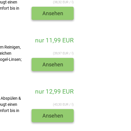
eugt einen
(38,32 EUR / l)
fort bis in
Ansehen
nur 11,99 EUR
um Reinigen,
weichen
(39,97 EUR / l)
ogel-Linsen;
Ansehen
nur 12,99 EUR
, Abspülen &
eugt einen
(43,30 EUR / l)
fort bis in
Ansehen