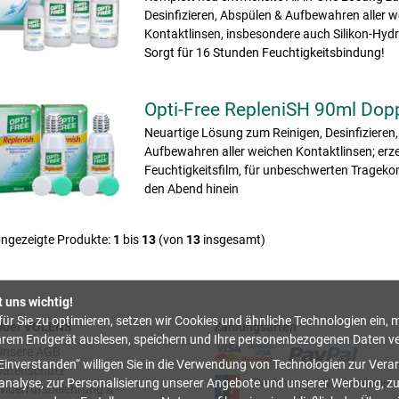
Desinfizieren, Abspülen & Aufbewahren aller 
Kontaktlinsen, insbesondere auch Silikon-Hydr
Sorgt für 16 Stunden Feuchtigkeitsbindung!
Opti-Free RepleniSH 90ml Dop
Neuartige Lösung zum Reinigen, Desinfizieren
Aufbewahren aller weichen Kontaktlinsen; erz
Feuchtigkeitsfilm, für unbeschwerten Tragekom
den Abend hinein
ngezeigte Produkte:
1
bis
13
(von
13
insgesamt)
t uns wichtig!
ür Sie zu optimieren, setzen wir Cookies und ähnliche Technologien ein, m
Über VOLENS
Zahlungsarten
hrem Endgerät auslesen, speichern und Ihre personenbezogenen Daten ve
Unsere AGB
Einverstanden
willigen Sie in die Verwendung von Technologien zur Verar
Datenschutz
Rechnung
Nachnahme
nalyse, zur Personalisierung unserer Angebote und unserer Werbung, z
Widerrufsbelehrung & -