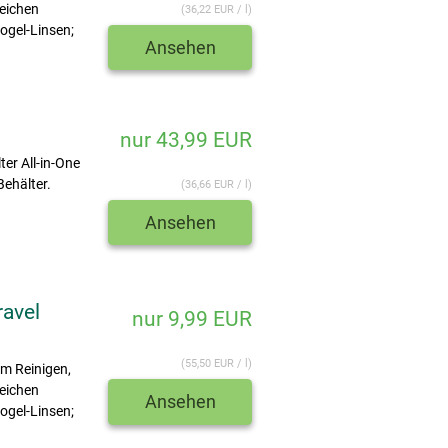
weichen
(36,22 EUR / l)
ogel-Linsen;
Ansehen
nur 43,99 EUR
er All-in-One
Behälter.
(36,66 EUR / l)
Ansehen
ravel
nur 9,99 EUR
(55,50 EUR / l)
um Reinigen,
weichen
Ansehen
ogel-Linsen;