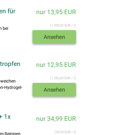
en für
nur 13,95 EUR
(1.395,00 EUR / l)
n bei
Ansehen
tropfen
nur 12,95 EUR
(1.295,00 EUR / l)
 weichen
on-Hydrogel-
Ansehen
+ 1x
nur 34,99 EUR
(35,34 EUR / l)
um Reinigen,