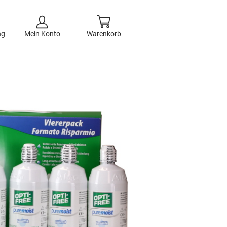
ng
Mein Konto
Warenkorb
l