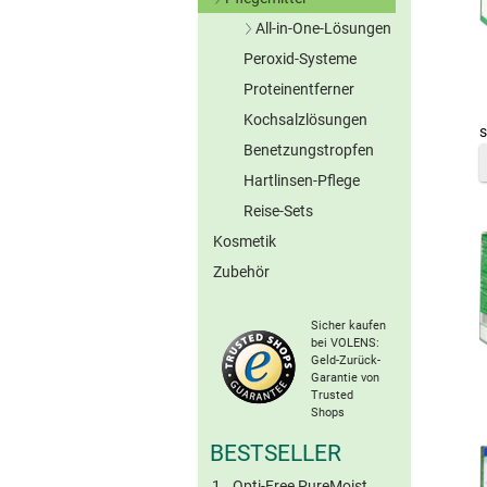
Graue Kontaktlinsen
All-in-One-Lösungen
Braune Kontaktlinsen
Peroxid-Systeme
Ohne Konserv.
Sonstige Farblinsen
Proteinentferner
Torische Farblinsen
Kochsalzlösungen
s
Benetzungstropfen
Hartlinsen-Pflege
Reise-Sets
Kosmetik
Zubehör
Sicher kaufen
bei VOLENS:
Geld-Zurück-
Garantie von
Trusted
Shops
BESTSELLER
Opti-Free PureMoist