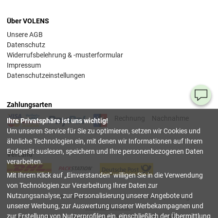
Über VOLENS
Unsere AGB
Datenschutz
Widerrufsbelehrung & -musterformular
Impressum
Datenschutzeinstellungen
Ha
Zahlungsarten
Si
Rechnung
Nachnahme
Ihre Privatsphäre ist uns wichtig!
Fr
Um unseren Service für Sie zu optimieren, setzen wir Cookies und
ähnliche Technologien ein, mit denen wir Informationen auf Ihrem
08
Endgerät auslesen, speichern und Ihre personenbezogenen Daten
Versand
55
verarbeiten.
00
Mit Ihrem Klick auf
Einverstanden
willigen Sie in die Verwendung
(Mo.
Fr. 
von Technologien zur Verarbeitung Ihrer Daten zur
Uhr)
Nutzungsanalyse, zur Personalisierung unserer Angebote und
Alle Preise verstehen sich inkl. deutscher Mwst, z.T. zzgl.
unserer Werbung, zur Auswertung unserer Werbekampagnen und
Versandkosten
.
inf
zur Erstellung von Nutzerprofilen ein, einschließlich der Übermittlung
Bei Lieferung ins Ausland gelten wg. anderer lokaler Mwst.-Sätze