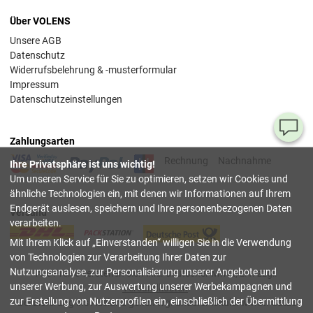
Über VOLENS
Unsere AGB
Datenschutz
Widerrufsbelehrung & -musterformular
Impressum
Datenschutzeinstellungen
Ha
Zahlungsarten
Si
Rechnung
Nachnahme
Ihre Privatsphäre ist uns wichtig!
Fr
Um unseren Service für Sie zu optimieren, setzen wir Cookies und
ähnliche Technologien ein, mit denen wir Informationen auf Ihrem
08
Endgerät auslesen, speichern und Ihre personenbezogenen Daten
Versand
55
verarbeiten.
00
Mit Ihrem Klick auf
Einverstanden
willigen Sie in die Verwendung
(Mo.
Fr. 
von Technologien zur Verarbeitung Ihrer Daten zur
Uhr)
Nutzungsanalyse, zur Personalisierung unserer Angebote und
Alle Preise verstehen sich inkl. deutscher Mwst, z.T. zzgl.
unserer Werbung, zur Auswertung unserer Werbekampagnen und
Versandkosten
.
inf
zur Erstellung von Nutzerprofilen ein, einschließlich der Übermittlung
Bei Lieferung ins Ausland gelten wg. anderer lokaler Mwst.-Sätze