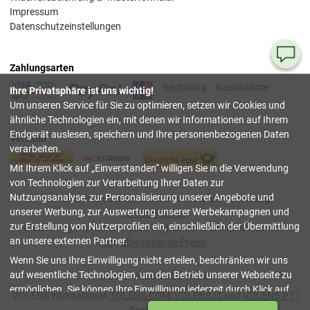
Impressum
Datenschutzeinstellungen
Ha
Zahlungsarten
Si
Rechnung
Nachnahme
Ihre Privatsphäre ist uns wichtig!
Fr
Um unseren Service für Sie zu optimieren, setzen wir Cookies und
ähnliche Technologien ein, mit denen wir Informationen auf Ihrem
08
Endgerät auslesen, speichern und Ihre personenbezogenen Daten
Versand
55
verarbeiten.
00
Mit Ihrem Klick auf
Einverstanden
willigen Sie in die Verwendung
(Mo.
Fr. 
von Technologien zur Verarbeitung Ihrer Daten zur
Uhr)
Nutzungsanalyse, zur Personalisierung unserer Angebote und
Alle Preise verstehen sich inkl. deutscher Mwst, z.T. zzgl.
unserer Werbung, zur Auswertung unserer Werbekampagnen und
Versandkosten
.
inf
zur Erstellung von Nutzerprofilen ein, einschließlich der Übermittlung
Bei Lieferung ins Ausland gelten wg. anderer lokaler Mwst.-Sätze
an unsere externen Partner.
ggf.
abweichende Preise
.
Tru
Wenn Sie uns Ihre Einwilligung nicht erteilen, beschränken wir uns
Sh
auf wesentliche Technologien, um den Betrieb unserer Webseite zu
© 2003-2026 VOLENS.DE.
ermöglichen. Sie können Ihre Einwilligung jederzeit durch Klick auf
schließen
VOLENS international:
TOLENS.COM
,
VOLENS.IT
und
VOLENS.PT
|
Datenschutzeinstellungen
verwalten oder widerrufen. Weitere