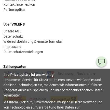
Kontaktlinsenlexikon
Partneroptiker
Über VOLENS
Unsere AGB
Datenschutz
Widerrufsbelehrung & -musterformular
Impressum
Datenschutzeinstellungen
Ha
Zahlungsarten
Si
Rechnung
Nachnahme
Ihre Privatsphäre ist uns wichtig!
Fr
Um unseren Service für Sie zu optimieren, setzen wir Cookies und
ähnliche Technologien ein, mit denen wir Informationen auf Ihrem
08
Endgerät auslesen, speichern und Ihre personenbezogenen Daten
Versand
55
verarbeiten.
00
Mit Ihrem Klick auf
Einverstanden
willigen Sie in die Verwendung
(Mo.
Fr. 
von Technologien zur Verarbeitung Ihrer Daten zur
Uhr)