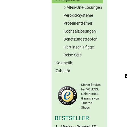
Graue Kontaktlinsen
All-in-One-Lösungen
Braune Kontaktlinsen
Peroxid-Systeme
Ohne Konserv.
Sonstige Farblinsen
Proteinentferner
Torische Farblinsen
Kochsalzlösungen
Benetzungstropfen
Hartlinsen-Pflege
Reise-Sets
Kosmetik
Zubehör
Sicher kaufen
bei VOLENS:
Geld-Zurück-
Garantie von
Trusted
Shops
BESTSELLER
Menicon Progent SP-