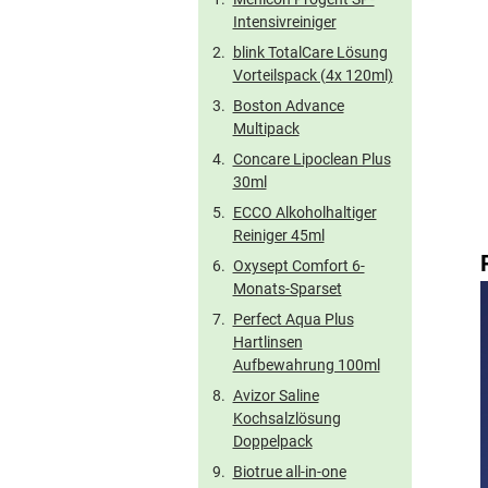
Intensivreiniger
blink TotalCare Lösung
Vorteilspack (4x 120ml)
Boston Advance
Multipack
Concare Lipoclean Plus
30ml
ECCO Alkoholhaltiger
Reiniger 45ml
Oxysept Comfort 6-
Monats-Sparset
Perfect Aqua Plus
Hartlinsen
Aufbewahrung 100ml
Avizor Saline
Kochsalzlösung
Doppelpack
Biotrue all-in-one