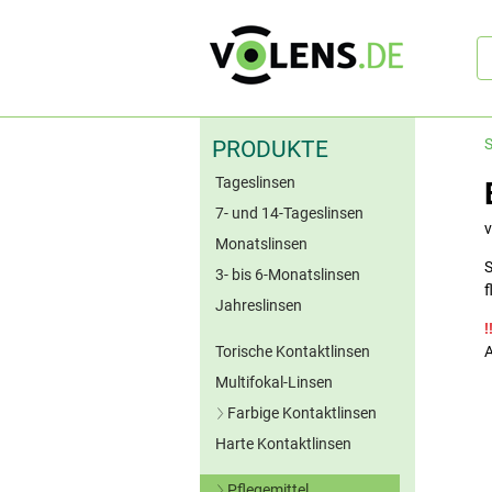
Sc
S
PRODUKTE
Tageslinsen
7- und 14-Tageslinsen
Monatslinsen
S
3- bis 6-Monatslinsen
f
Jahreslinsen
!
Torische Kontaktlinsen
A
Multifokal-Linsen
Farbige Kontaktlinsen
Harte Kontaktlinsen
Blaue Kontaktlinsen
Grüne Kontaktlinsen
Pflegemittel