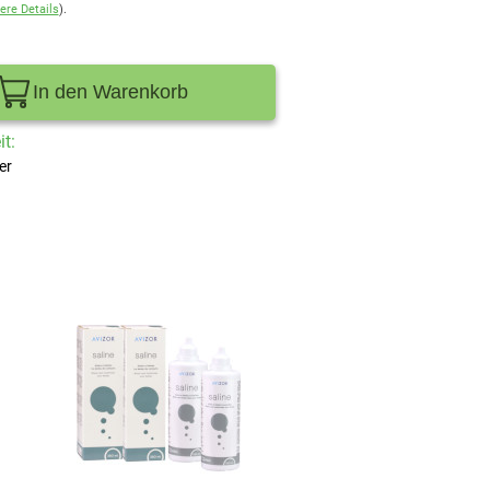
ere Details
).
In den Warenkorb
t:
er