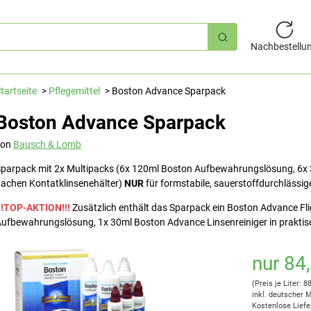
hnellsuche
Nachbestellu
tartseite
Pflegemittel
Boston Advance Sparpack
Boston Advance Sparpack
von
Bausch & Lomb
parpack mit 2x Multipacks (6x 120ml Boston Aufbewahrungslösung, 6x 
lachen Kontatklinsenehälter)
NUR
für formstabile, sauerstoffdurchlässig
!!TOP-AKTION!!!
Zusätzlich enthält das Sparpack ein Boston Advance Fl
ufbewahrungslösung, 1x 30ml Boston Advance Linsenreiniger in praktisc
nur 84
(Preis je Liter: 8
inkl. deutscher 
Kostenlose Liefe