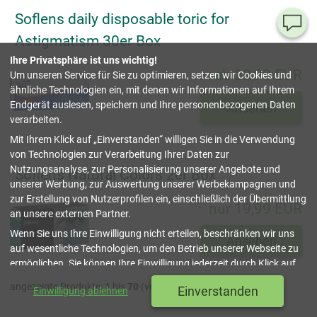
Soflens daily disposable toric for
Ha
Astigmatism 30er Box
Si
Ihre Privatsphäre ist uns wichtig!
Fr
ab 28,99 EUR
Um unseren Service für Sie zu optimieren, setzen wir Cookies und
ähnliche Technologien ein, mit denen wir Informationen auf Ihrem
08
Endgerät auslesen, speichern und Ihre personenbezogenen Daten
Ansehen
55
verarbeiten.
00
Mit Ihrem Klick auf
Einverstanden
willigen Sie in die Verwendung
(Mo.
Fr. 
von Technologien zur Verarbeitung Ihrer Daten zur
Uhr)
Nutzungsanalyse, zur Personalisierung unserer Angebote und
Soflens Natural Colors 2er Box
unserer Werbung, zur Auswertung unserer Werbekampagnen und
inf
zur Erstellung von Nutzerprofilen ein, einschließlich der Übermittlung
nur 19,99 EUR
an unsere externen Partner.
Tru
Wenn Sie uns Ihre Einwilligung nicht erteilen, beschränken wir uns
Ansehen
Sh
auf wesentliche Technologien, um den Betrieb unserer Webseite zu
ermöglichen. Sie können Ihre Einwilligung jederzeit durch Klick auf
schließen
Datenschutzeinstellungen
verwalten oder widerrufen. Weitere
angezeigte Produkte:
1
bis
70
(von
70
insgesamt)
Einverstanden
Einwilligung ablehnen
Details finden Sie in unserer
Datenschutzerklärung
.