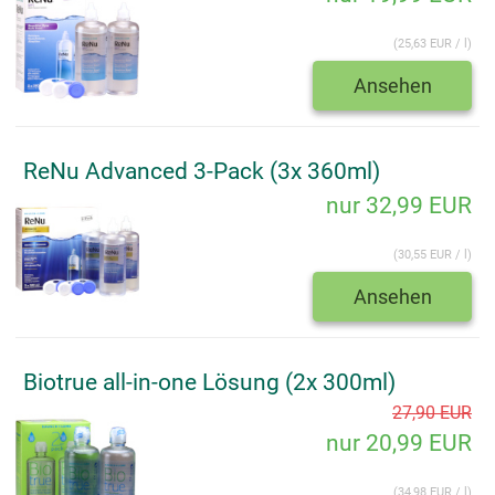
(25,63 EUR / l)
Ansehen
ReNu Advanced 3-Pack (3x 360ml)
nur 32,99 EUR
(30,55 EUR / l)
Ansehen
Biotrue all-in-one Lösung (2x 300ml)
27,90 EUR
nur 20,99 EUR
(34,98 EUR / l)