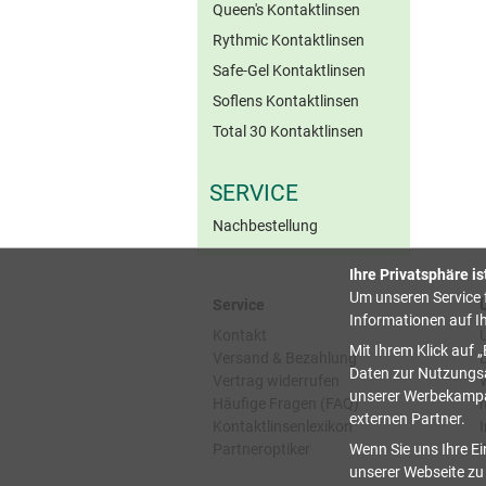
Queen's Kontaktlinsen
Rythmic Kontaktlinsen
Safe-Gel Kontaktlinsen
Soflens Kontaktlinsen
Total 30 Kontaktlinsen
SERVICE
Nachbestellung
Ihre Privatsphäre is
Um unseren Service f
Service
Informationen auf I
Kontakt
Mit Ihrem Klick auf
Versand & Bezahlung
Daten zur Nutzungsa
Vertrag widerrufen
unserer Werbekampag
Häufige Fragen (FAQ)
externen Partner.
Kontaktlinsenlexikon
Partneroptiker
Wenn Sie uns Ihre Ei
unserer Webseite zu 