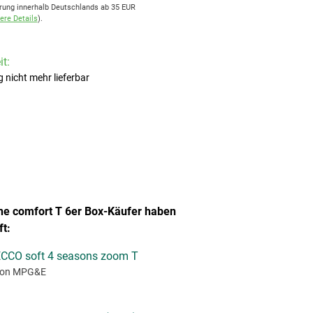
rung innerhalb Deutschlands ab 35 EUR
ere Details
).
t:
ig nicht mehr lieferbar
ne comfort T 6er Box-Käufer haben
t:
CCO soft 4 seasons zoom T
on MPG&E