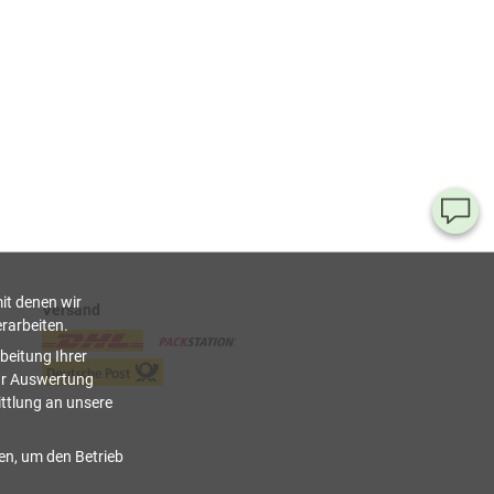
Ha
Si
Fr
it denen wir
Versand
rarbeiten.
08
beitung Ihrer
55
ur Auswertung
00
ittlung an unsere
(Mo.
Fr. 
Uhr)
ien, um den Betrieb
inf