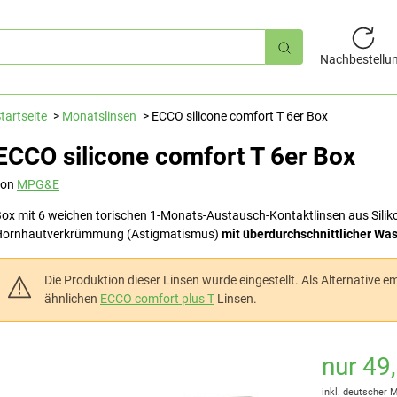
hnellsuche
Nachbestellu
tartseite
Monatslinsen
ECCO silicone comfort T 6er Box
ECCO silicone comfort T 6er Box
von
MPG&E
ox mit 6 weichen torischen 1-Monats-Austausch-Kontaktlinsen aus Siliko
Hornhautverkrümmung (Astigmatismus)
mit überdurchschnittlicher Wa
Die Produktion dieser Linsen wurde eingestellt. Als Alternative emp
ähnlichen
ECCO comfort plus T
Linsen.
nur 49
inkl. deutscher 