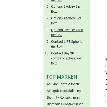
Options Evolve+ 6er
Box
Options Asphere 6er
Box
Options Premier Toric
6er Box
Contact LIFE Spheric
6er Box
Contact Day 30
compatic spheric 6er
Box
D
V
TOP MARKEN
Acuvue Kontaktlinsen
Air Optix Kontaktlinsen
D
Biofinity Kontaktlinsen
H
Biomedics Kontaktlinsen