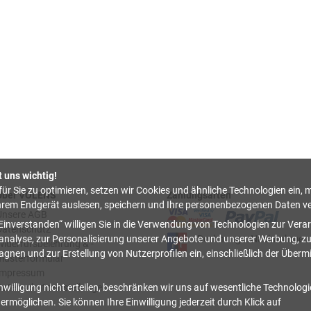
t uns wichtig!
ür Sie zu optimieren, setzen wir Cookies und ähnliche Technologien ein, m
Über VOLENS
Zahlungsarten
hrem Endgerät auslesen, speichern und Ihre personenbezogenen Daten ve
Unsere AGB
Einverstanden
willigen Sie in die Verwendung von Technologien zur Verar
Datenschutz
nalyse, zur Personalisierung unserer Angebote und unserer Werbung, z
Rechnung
Nachnahme
Widerrufsbelehrung & -
nen und zur Erstellung von Nutzerprofilen ein, einschließlich der Überm
musterformular
Impressum
nwilligung nicht erteilen, beschränken wir uns auf wesentliche Technolog
Datenschutzeinstellungen
ermöglichen. Sie können Ihre Einwilligung jederzeit durch Klick auf