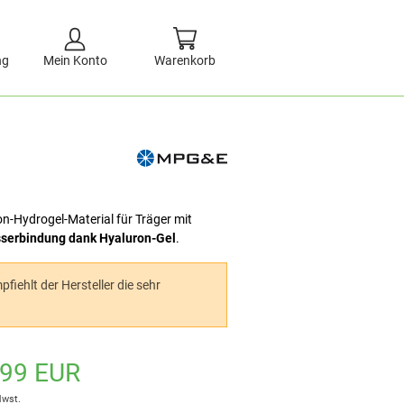
ng
Mein Konto
Warenkorb
n-Hydrogel-Material für Träger mit
sserbindung dank Hyaluron-Gel
.
fiehlt der Hersteller die sehr
,99 EUR
Mwst.