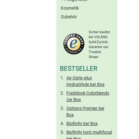
Graue Kontaktlinsen
Kosmetik
All-in-One-Lösungen
Braune Kontaktlinsen
Zubehör
Peroxid-Systeme
Ohne Konserv.
Sonstige Farblinsen
Proteinentferner
Torische Farblinsen
Sicher kaufen
Kochsalzlösungen
bei VOLENS:
Geld-Zurück-
Benetzungstropfen
Garantie von
Hartlinsen-Pflege
Trusted
Shops
Reise-Sets
BESTSELLER
Air Optix plus
HydraGlyde 6er Box
Freshlook Colorblends
2er Box
Options Premier 6er
Box
Biofinity 6er Box
Biofinity toric multifocal
6er Box