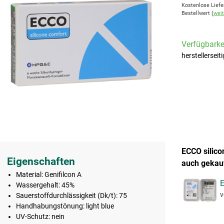
Kostenlose Liefe
Bestellwert (
weit
Verfügbarkei
herstellerseit
ECCO silico
Eigenschaften
auch gekauf
Material: Genifilcon A
E
Wassergehalt: 45%
v
Sauerstoffdurchlässigkeit (Dk/t): 75
Handhabungstönung: light blue
UV-Schutz: nein