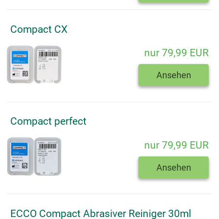
Compact CX
nur 79,99 EUR
Ansehen
Compact perfect
nur 79,99 EUR
Ansehen
ECCO Compact Abrasiver Reiniger 30ml