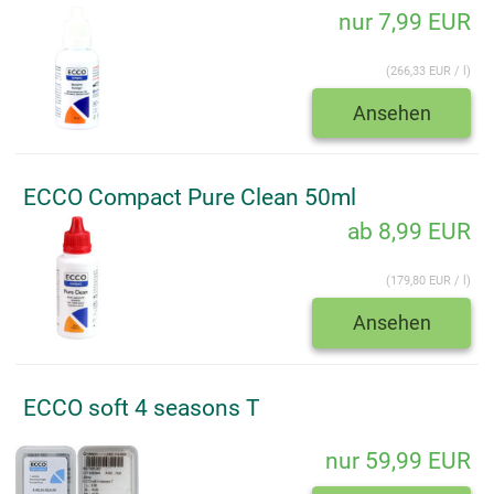
nur 7,99 EUR
(266,33 EUR / l)
Ansehen
ECCO Compact Pure Clean 50ml
ab 8,99 EUR
(179,80 EUR / l)
Ansehen
ECCO soft 4 seasons T
nur 59,99 EUR