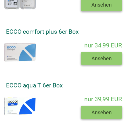
Ansehen
ECCO comfort plus 6er Box
nur 34,99 EUR
Ansehen
ECCO aqua T 6er Box
nur 39,99 EUR
Ansehen