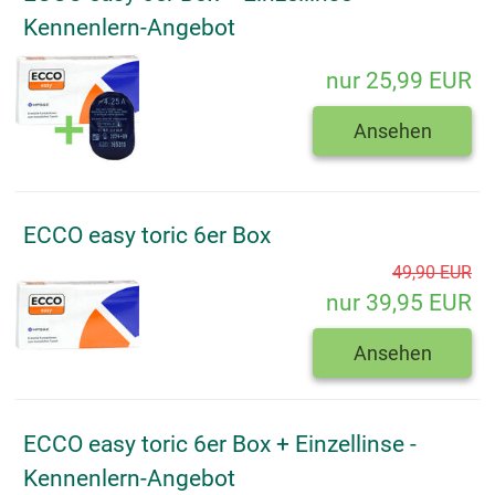
Kennenlern-Angebot
nur 25,99 EUR
Ansehen
ECCO easy toric 6er Box
49,90 EUR
nur 39,95 EUR
Ansehen
ECCO easy toric 6er Box + Einzellinse -
Kennenlern-Angebot