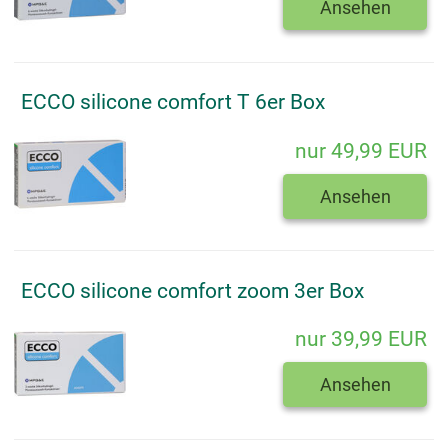
Ansehen
ECCO silicone comfort T 6er Box
nur 49,99 EUR
Ansehen
ECCO silicone comfort zoom 3er Box
nur 39,99 EUR
Ansehen