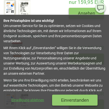
nur 159,95 EUR
Ha
Ansehen
Si
Ihre Privatsphäre ist uns wichtig!
Fr
Um unseren Service für Sie zu optimieren, setzen wir Cookies und
ähnliche Technologien ein, mit denen wir Informationen auf Ihrem
ECCO soft 58 Multi T
08
Endgerät auslesen, speichern und Ihre personenbezogenen Daten
55
verarbeiten.
00
nur 199,95 EUR
Mit Ihrem Klick auf
Einverstanden
willigen Sie in die Verwendung
(Mo.
Fr. 
von Technologien zur Verarbeitung Ihrer Daten zur
Uhr)
Nutzungsanalyse, zur Personalisierung unserer Angebote und
Ansehen
unserer Werbung, zur Auswertung unserer Werbekampagnen und
inf
zur Erstellung von Nutzerprofilen ein, einschließlich der Übermittlung
an unsere externen Partner.
Tru
Wenn Sie uns Ihre Einwilligung nicht erteilen, beschränken wir uns
ECCO soft 58 T
Sh
auf wesentliche Technologien, um den Betrieb unserer Webseite zu
ermöglichen. Sie können Ihre Einwilligung jederzeit durch Klick auf
schließen
nur 99,95 EUR
Datenschutzeinstellungen
verwalten oder widerrufen. Weitere
Einverstanden
Einwilligung ablehnen
Details finden Sie in unserer
Datenschutzerklärung
.
Ansehen