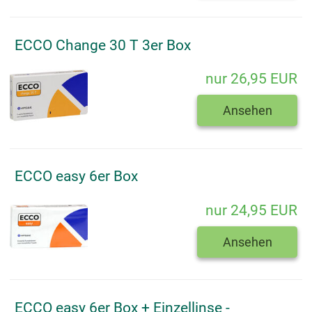
ECCO Change 30 T 3er Box
nur 26,95 EUR
Ansehen
ECCO easy 6er Box
nur 24,95 EUR
Ansehen
ECCO easy 6er Box + Einzellinse -