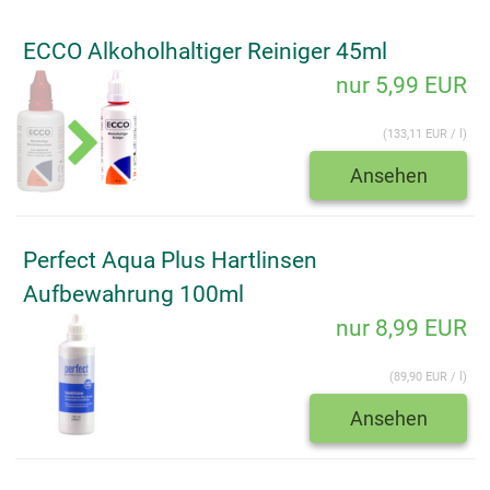
ECCO Alkoholhaltiger Reiniger 45ml
nur 5,99 EUR
(133,11 EUR / l)
Ansehen
Perfect Aqua Plus Hartlinsen
Aufbewahrung 100ml
nur 8,99 EUR
(89,90 EUR / l)
Ansehen