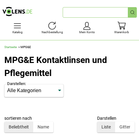
Schnellsuche
Katalog
Nachbestellung
Mein Konto
Warenkorb
Startseite
MPG&E
MPG&E Kontaktlinsen und
Pflegemittel
Darstellen:
sortieren nach
Darstellen
Beliebtheit
Name
Liste
Gitter