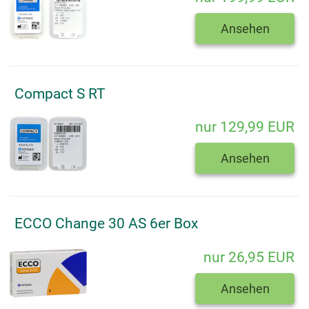
Ansehen
Compact S RT
nur 129,99 EUR
Ansehen
ECCO Change 30 AS 6er Box
nur 26,95 EUR
Ansehen