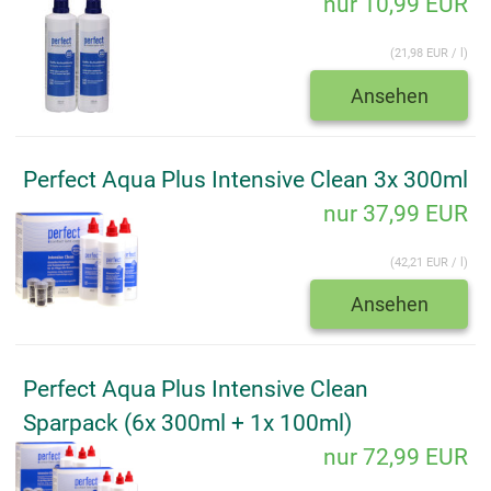
nur 10,99 EUR
(21,98 EUR / l)
Ansehen
Perfect Aqua Plus Intensive Clean 3x 300ml
nur 37,99 EUR
(42,21 EUR / l)
Ansehen
Perfect Aqua Plus Intensive Clean
Sparpack (6x 300ml + 1x 100ml)
nur 72,99 EUR