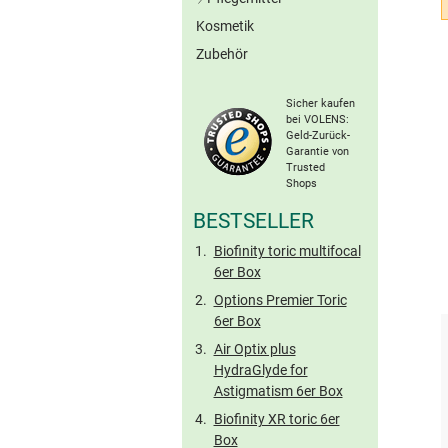
Graue Kontaktlinsen
Kosmetik
All-in-One-Lösungen
Braune Kontaktlinsen
Zubehör
Peroxid-Systeme
Ohne Konserv.
Sonstige Farblinsen
Proteinentferner
Torische Farblinsen
Sicher kaufen
Kochsalzlösungen
bei VOLENS:
Geld-Zurück-
Benetzungstropfen
Garantie von
Hartlinsen-Pflege
Trusted
Shops
Reise-Sets
BESTSELLER
Biofinity toric multifocal
6er Box
Options Premier Toric
6er Box
Air Optix plus
HydraGlyde for
Astigmatism 6er Box
Biofinity XR toric 6er
Box