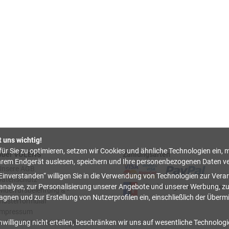
t uns wichtig!
ür Sie zu optimieren, setzen wir Cookies und ähnliche Technologien ein, m
Über VOLENS
Zahlungsarten
hrem Endgerät auslesen, speichern und Ihre personenbezogenen Daten ve
Unsere AGB
Einverstanden
willigen Sie in die Verwendung von Technologien zur Verar
Datenschutz
nalyse, zur Personalisierung unserer Angebote und unserer Werbung, z
Rechnung
Nachnahme
Widerrufsbelehrung & -
nen und zur Erstellung von Nutzerprofilen ein, einschließlich der Überm
musterformular
Impressum
nwilligung nicht erteilen, beschränken wir uns auf wesentliche Technolog
Datenschutzeinstellungen