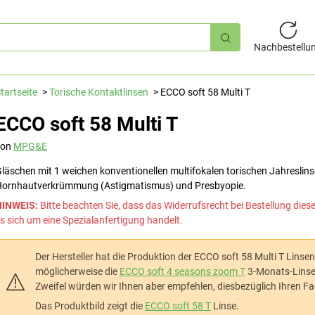
hnellsuche
Nachbestellu
tartseite
Torische Kontaktlinsen
ECCO soft 58 Multi T
ECCO soft 58 Multi T
von
MPG&E
läschen mit 1 weichen konventionellen multifokalen torischen Jahreslins
ornhautverkrümmung (Astigmatismus) und Presbyopie.
HINWEIS:
Bitte beachten Sie, dass das Widerrufsrecht bei Bestellung dies
s sich um eine Spezialanfertigung handelt.
Der Hersteller hat die Produktion der ECCO soft 58 Multi T Linsen
möglicherweise die
ECCO soft 4 seasons zoom T
3-Monats-Linse 
Zweifel würden wir Ihnen aber empfehlen, diesbezüglich Ihren F
Das Produktbild zeigt die
ECCO soft 58 T
Linse.