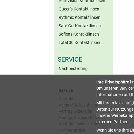
PureVision Kontaktlinsen
Queen's Kontaktlinsen
Rythmic Kontaktlinsen
Safe-Gel Kontaktlinsen
Soflens Kontaktlinsen
Total 30 Kontaktlinsen
SERVICE
Nachbestellung
Ihre Privatsphäre is
Um unseren Service f
Service
Informationen auf I
Kontakt
Mit Ihrem Klick auf
Versand & Bezahlung
Daten zur Nutzungsa
Vertrag widerrufen
unserer Werbekampag
Häufige Fragen (FAQ)
externen Partner.
Kontaktlinsenlexikon
Partneroptiker
Wenn Sie uns Ihre Ei