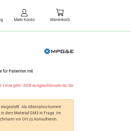
ng
Mein Konto
Warenkorb
e für Patienten mit
er Linse gem. AGB ausgeschlossen ist, da
 eingestellt. Als Alternative kommt
in dem Material GM3 in Frage. Im
achmann vor Ort zu konsultieren.