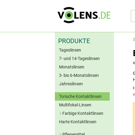
Sc
S
PRODUKTE
Tageslinsen
7- und 14-Tageslinsen
Monatslinsen
G
3- bis 6-Monatslinsen
H
Jahreslinsen
e
Torische Kontaktlinsen
Multifokal-Linsen
Farbige Kontaktlinsen
Harte Kontaktlinsen
Blaue Kontaktlinsen
Grüne Kontaktlinsen
Pflegemittel