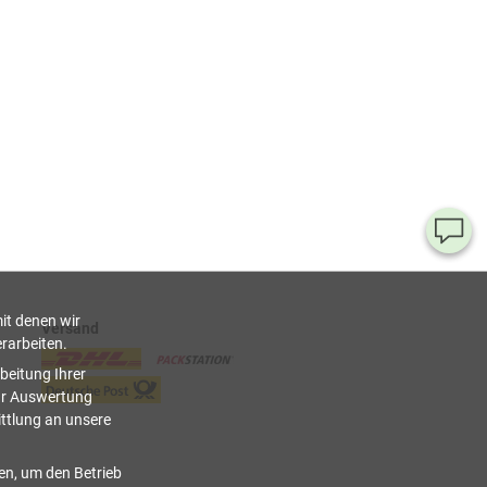
Ha
Si
Fr
it denen wir
Versand
rarbeiten.
08
beitung Ihrer
55
ur Auswertung
00
ittlung an unsere
(Mo.
Fr. 
Uhr)
ien, um den Betrieb