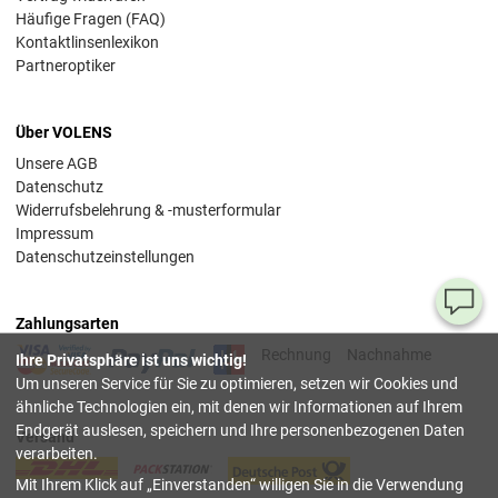
Häufige Fragen (FAQ)
Kontaktlinsenlexikon
Partneroptiker
Über VOLENS
Unsere AGB
Datenschutz
Widerrufsbelehrung & -musterformular
Impressum
Datenschutzeinstellungen
Ha
Zahlungsarten
Si
Rechnung
Nachnahme
Ihre Privatsphäre ist uns wichtig!
Fr
Um unseren Service für Sie zu optimieren, setzen wir Cookies und
ähnliche Technologien ein, mit denen wir Informationen auf Ihrem
08
Endgerät auslesen, speichern und Ihre personenbezogenen Daten
Versand
55
verarbeiten.
00
Mit Ihrem Klick auf
Einverstanden
willigen Sie in die Verwendung
(Mo.