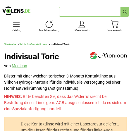
Schnellsuche
Katalog
Nachbestellung
Mein Konto
Warenkorb
Startseite
3- bis 6-Monatslinsen
Indivisual Toric
Indivisual Toric
von
Menicon
Blister mit einer weichen torischen 3-Monats-Kontaktlinse aus
Silikon-Hydrogel-Material für die individuelle Versorgung bei einer
Hornhautverkrümmung (Astigmastimus).
HINWEIS:
Bitte beachten Sie, dass das Widerrufsrecht bei
Bestellung dieser Linse gem. AGB ausgeschlossen ist, da es sich um
eine Spezialanfertigung handelt.
Diese Kontaktlinse wird mit einer Lasergravur geliefert,
um die Linsen für das rechte und für das linke Auge