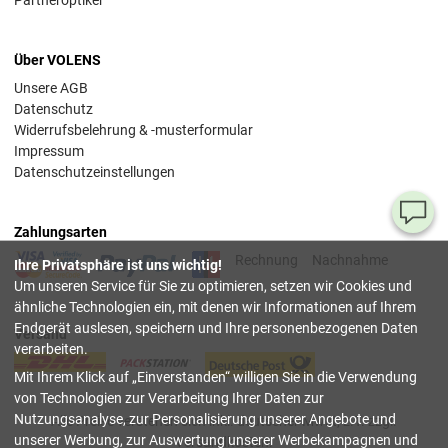
Über VOLENS
Unsere AGB
Datenschutz
Widerrufsbelehrung & -musterformular
Impressum
Datenschutzeinstellungen
Ha
Zahlungsarten
Si
Rechnung
Nachnahme
Ihre Privatsphäre ist uns wichtig!
Fr
Um unseren Service für Sie zu optimieren, setzen wir Cookies und
ähnliche Technologien ein, mit denen wir Informationen auf Ihrem
08
Endgerät auslesen, speichern und Ihre personenbezogenen Daten
Versand
55
verarbeiten.
00
Mit Ihrem Klick auf
Einverstanden
willigen Sie in die Verwendung
(Mo.
Fr. 
von Technologien zur Verarbeitung Ihrer Daten zur
Uhr)
Nutzungsanalyse, zur Personalisierung unserer Angebote und
Alle Preise verstehen sich inkl. deutscher Mwst, z.T. zzgl.
unserer Werbung, zur Auswertung unserer Werbekampagnen und
Versandkosten
.