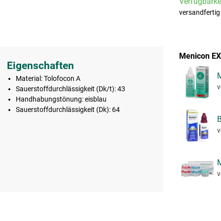
Verfügbarkei
versandfertig
Menicon EX
Eigenschaften
M
Material: Tolofocon A
v
Sauerstoffdurchlässigkeit (Dk/t): 43
Handhabungstönung: eisblau
Sauerstoffdurchlässigkeit (Dk): 64
B
v
M
v