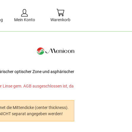
ng
Mein Konto
Warenkorb
ärischer optischer Zone und asphärischer
er Linse gem. AGB ausgeschlossen ist, da
et die Mittendicke (center thickness).
s NICHT separat angegeben werden!