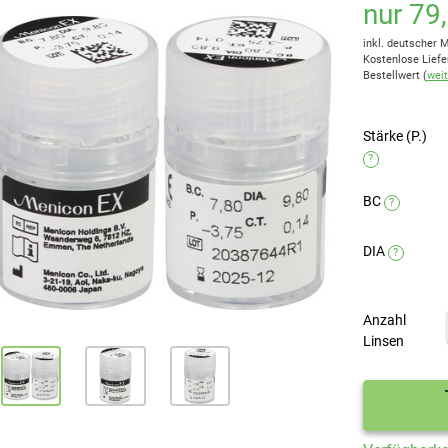
nur 79
inkl. deutscher 
Kostenlose Liefe
Bestellwert (
weit
Stärke (P.)
?
BC
?
DIA
?
Anzahl
Linsen