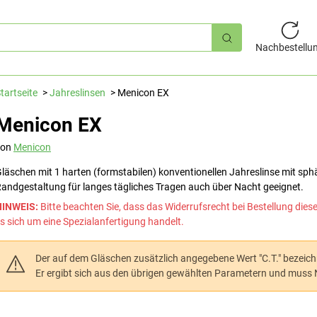
hnellsuche
Nachbestellu
tartseite
Jahreslinsen
Menicon EX
Menicon EX
von
Menicon
läschen mit 1 harten (formstabilen) konventionellen Jahreslinse mit sph
andgestaltung für langes tägliches Tragen auch über Nacht geeignet.
HINWEIS:
Bitte beachten Sie, dass das Widerrufsrecht bei Bestellung dies
s sich um eine Spezialanfertigung handelt.
Der auf dem Gläschen zusätzlich angegebene Wert "C.T." bezeichn
Er ergibt sich aus den übrigen gewählten Parametern und mus