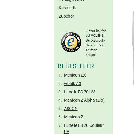
Graue Kontaktlinsen
Kosmetik
All-in-One-Lösungen
Braune Kontaktlinsen
Zubehör
Peroxid-Systeme
Ohne Konserv.
Sonstige Farblinsen
Proteinentferner
Torische Farblinsen
Sicher kaufen
Kochsalzlösungen
bei VOLENS:
Geld-Zurück-
Benetzungstropfen
Garantie von
Hartlinsen-Pflege
Trusted
Shops
Reise-Sets
BESTSELLER
Menicon EX
wöhlk AS
Lunelle ES 70 UV
Menicon Z Alpha (Z-α)
ASCON
Menicon Z
Lunelle ES 70 Couleur
UV