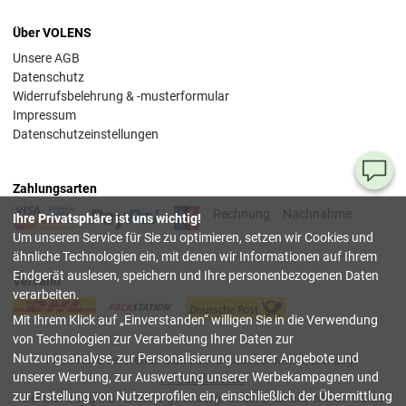
Über VOLENS
Unsere AGB
Datenschutz
Widerrufsbelehrung & -musterformular
Impressum
Datenschutzeinstellungen
Ha
Zahlungsarten
Si
Rechnung
Nachnahme
Ihre Privatsphäre ist uns wichtig!
Fr
Um unseren Service für Sie zu optimieren, setzen wir Cookies und
ähnliche Technologien ein, mit denen wir Informationen auf Ihrem
08
Endgerät auslesen, speichern und Ihre personenbezogenen Daten
Versand
55
verarbeiten.
00
Mit Ihrem Klick auf
Einverstanden
willigen Sie in die Verwendung
(Mo.
Fr. 
von Technologien zur Verarbeitung Ihrer Daten zur
Uhr)
Nutzungsanalyse, zur Personalisierung unserer Angebote und
Alle Preise verstehen sich inkl. deutscher Mwst, z.T. zzgl.
unserer Werbung, zur Auswertung unserer Werbekampagnen und
Versandkosten
.
inf
zur Erstellung von Nutzerprofilen ein, einschließlich der Übermittlung
Bei Lieferung ins Ausland gelten wg. anderer lokaler Mwst.-Sätze