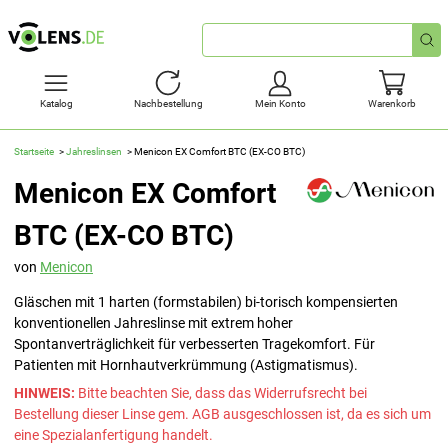
Schnellsuche
Katalog
Nachbestellung
Mein Konto
Warenkorb
Startseite
Jahreslinsen
Menicon EX Comfort BTC (EX-CO BTC)
Menicon EX Comfort
BTC (EX-CO BTC)
von
Menicon
Gläschen mit 1 harten (formstabilen) bi-torisch kompensierten
konventionellen Jahreslinse mit extrem hoher
Spontanverträglichkeit für verbesserten Tragekomfort. Für
Patienten mit Hornhautverkrümmung (Astigmatismus).
HINWEIS:
Bitte beachten Sie, dass das Widerrufsrecht bei
Bestellung dieser Linse gem. AGB ausgeschlossen ist, da es sich um
eine Spezialanfertigung handelt.