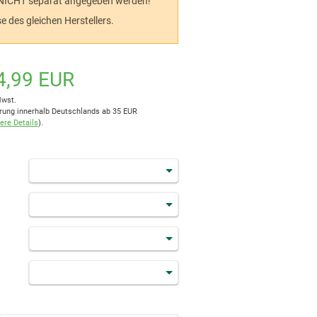
s NICHT separat angegeben werden!
e des gleichen Herstellers.
4,99 EUR
Mwst.
rung innerhalb Deutschlands ab 35 EUR
ere Details
).