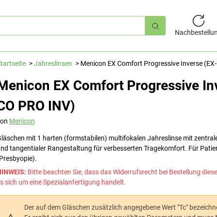
hnellsuche
Nachbestellu
tartseite
Jahreslinsen
Menicon EX Comfort Progressive Inverse (EX
Menicon EX Comfort Progressive In
CO PRO INV)
von
Menicon
läschen mit 1 harten (formstabilen) multifokalen Jahreslinse mit zentra
nd tangentialer Rangestaltung für verbesserten Tragekomfort. Für Patien
Presbyopie).
HINWEIS:
Bitte beachten Sie, dass das Widerrufsrecht bei Bestellung dies
s sich um eine Spezialanfertigung handelt.
Der auf dem Gläschen zusätzlich angegebene Wert "Tc" bezeichnet