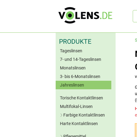
Sc
S
PRODUKTE
Tageslinsen
7- und 14-Tageslinsen
Monatslinsen
3- bis 6-Monatslinsen
Jahreslinsen
G
u
Torische Kontaktlinsen
(
Multifokal-Linsen
Farbige Kontaktlinsen
e
Harte Kontaktlinsen
Blaue Kontaktlinsen
Grüne Kontaktlinsen
Pflegemittel