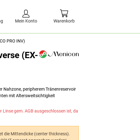
ng
Mein Konto
Warenkorb
-CO PRO INV)
verse (EX-
ler Nahzone, peripherem Tränenreservoir
ten mit Altersweitsichtigkeit
er Linse gem. AGB ausgeschlossen ist, da
 die Mittendicke (center thickness).