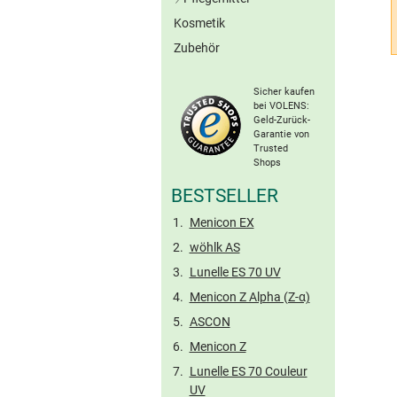
Graue Kontaktlinsen
Kosmetik
All-in-One-Lösungen
Braune Kontaktlinsen
Zubehör
Peroxid-Systeme
Ohne Konserv.
Sonstige Farblinsen
Proteinentferner
Torische Farblinsen
Sicher kaufen
Kochsalzlösungen
bei VOLENS:
Geld-Zurück-
Benetzungstropfen
Garantie von
Hartlinsen-Pflege
Trusted
Shops
Reise-Sets
BESTSELLER
Menicon EX
wöhlk AS
Lunelle ES 70 UV
Menicon Z Alpha (Z-α)
ASCON
Menicon Z
Lunelle ES 70 Couleur
UV