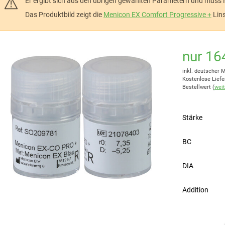
Er ergibt sich aus den übrigen gewählten Parametern und mus
Das Produktbild zeigt die
Menicon EX Comfort Progressive +
Lins
nur 16
inkl. deutscher 
Kostenlose Liefe
Bestellwert (
weit
Stärke
BC
DIA
Addition