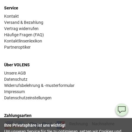
Service
Kontakt
Versand & Bezahlung
Vertrag widerrufen
Häufige Fragen (FAQ)
Kontaktlinsenlexikon
Partneroptiker
Über VOLENS
Unsere AGB
Datenschutz
Widerrufsbelehrung & -musterformular
Impressum
Datenschutzeinstellungen
Ha
Zahlungsarten
Si
Rechnung
Nachnahme
Ihre Privatsphäre ist uns wichtig!
Fr
Um unseren Service für Sie zu optimieren, setzen wir Cookies und