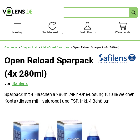
Schnellsuche
Katalog
Nachbestellung
Mein Konto
Warenkorb
Startseite
Pflegemittel
All-in-One-Lösungen
Open Reload Sparpack (4x 280ml)
Open Reload Sparpack
(4x 280ml)
von
Safilens
Sparpack mit 4 Flaschen à 280ml All-in-One-Lösung für alle weichen
Kontaktlinsen mit Hyaluronat und TSP. Inkl. 4 Behälter.