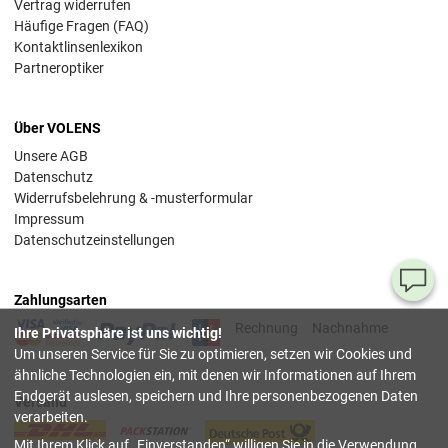
Vertrag widerrufen
Häufige Fragen (FAQ)
Kontaktlinsenlexikon
Partneroptiker
Über VOLENS
Unsere AGB
Datenschutz
Widerrufsbelehrung & -musterformular
Impressum
Datenschutzeinstellungen
Ha
Zahlungsarten
Si
Rechnung
Nachnahme
Ihre Privatsphäre ist uns wichtig!
Fr
Um unseren Service für Sie zu optimieren, setzen wir Cookies und
ähnliche Technologien ein, mit denen wir Informationen auf Ihrem
08
Endgerät auslesen, speichern und Ihre personenbezogenen Daten
Versand
55
verarbeiten.
00
Mit Ihrem Klick auf
Einverstanden
willigen Sie in die Verwendung