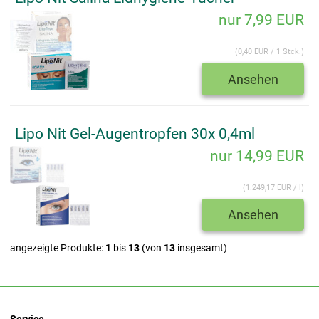
nur 7,99 EUR
(0,40 EUR / 1 Stck.)
Ansehen
Lipo Nit Gel-Augentropfen 30x 0,4ml
nur 14,99 EUR
(1.249,17 EUR / l)
Ansehen
angezeigte Produkte:
1
bis
13
(von
13
insgesamt)