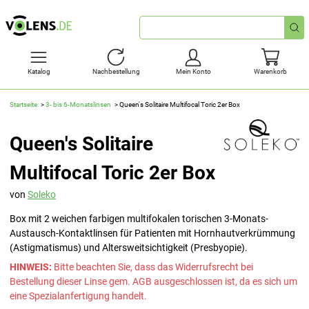
Schnellsuche
Katalog
Nachbestellung
Mein Konto
Warenkorb
Startseite
3- bis 6-Monatslinsen
Queen's Solitaire Multifocal Toric 2er Box
Queen's Solitaire
Multifocal Toric 2er Box
von
Soleko
Box mit 2 weichen farbigen multifokalen torischen 3-Monats-
Austausch-Kontaktlinsen für Patienten mit Hornhautverkrümmung
(Astigmatismus) und Altersweitsichtigkeit (Presbyopie).
HINWEIS:
Bitte beachten Sie, dass das Widerrufsrecht bei
Bestellung dieser Linse gem. AGB ausgeschlossen ist, da es sich um
eine Spezialanfertigung handelt.