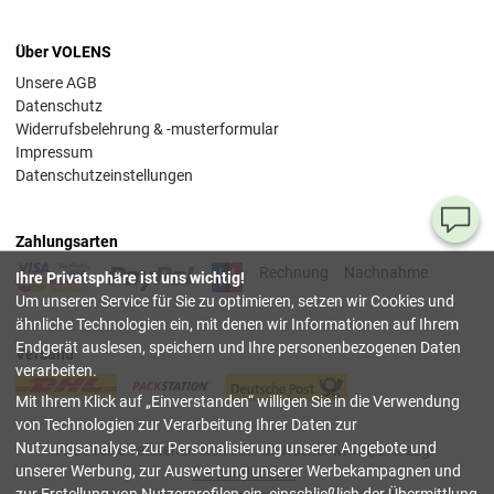
Über VOLENS
Unsere AGB
Datenschutz
Widerrufsbelehrung & -musterformular
Impressum
Datenschutzeinstellungen
Ha
Zahlungsarten
Si
Rechnung
Nachnahme
Ihre Privatsphäre ist uns wichtig!
Fr
Um unseren Service für Sie zu optimieren, setzen wir Cookies und
ähnliche Technologien ein, mit denen wir Informationen auf Ihrem
08
Endgerät auslesen, speichern und Ihre personenbezogenen Daten
Versand
55
verarbeiten.
00
Mit Ihrem Klick auf
Einverstanden
willigen Sie in die Verwendung
(Mo.
Fr. 
von Technologien zur Verarbeitung Ihrer Daten zur
Uhr)
Nutzungsanalyse, zur Personalisierung unserer Angebote und
Alle Preise verstehen sich inkl. deutscher Mwst, z.T. zzgl.
unserer Werbung, zur Auswertung unserer Werbekampagnen und
Versandkosten
.
inf
zur Erstellung von Nutzerprofilen ein, einschließlich der Übermittlung