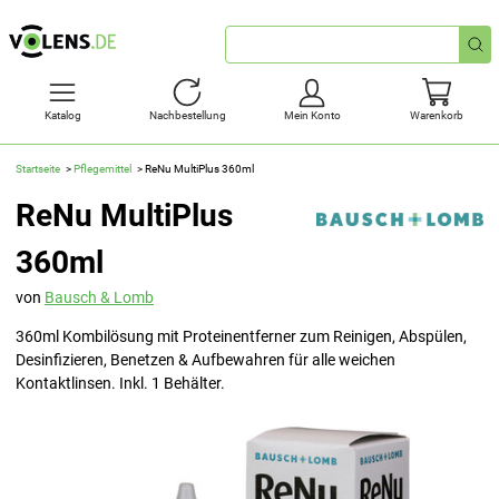
Schnellsuche
Katalog
Nachbestellung
Mein Konto
Warenkorb
Startseite
Pflegemittel
ReNu MultiPlus 360ml
ReNu MultiPlus
360ml
von
Bausch & Lomb
360ml Kombilösung mit Proteinentferner zum Reinigen, Abspülen,
Desinfizieren, Benetzen & Aufbewahren für alle weichen
Kontaktlinsen. Inkl. 1 Behälter.