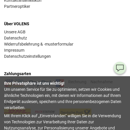
Kontaktlinsenlexikon
Partneroptiker
Über VOLENS
Unsere AGB
Datenschutz
Widerrufsbelehrung & -musterformular
Impressum
Datenschutzeinstellungen
Ha
Zahlungsarten
Si
Rechnung
Nachnahme
Ihre Privatsphäre ist uns wichtig!
Fr
Um unseren Service für Sie zu optimieren, setzen wir Cookies und
ähnliche Technologien ein, mit denen wir Informationen auf Ihrem
08
Endgerät auslesen, speichern und Ihre personenbezogenen Daten
Versand
55
verarbeiten.
00
Mit Ihrem Klick auf
Einverstanden
willigen Sie in die Verwendung
(Mo.
Fr. 
von Technologien zur Verarbeitung Ihrer Daten zur
Uhr)
Nutzungsanalyse, zur Personalisierung unserer Angebote und
Alle Preise verstehen sich inkl. deutscher Mwst, z.T. zzgl.