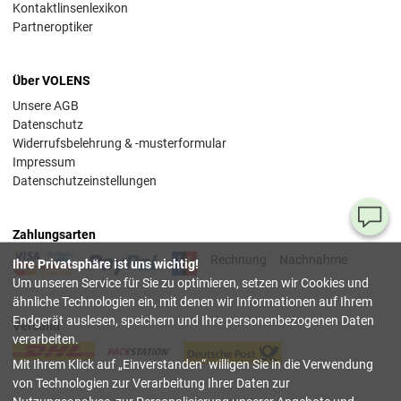
Kontaktlinsenlexikon
Partneroptiker
Über VOLENS
Unsere AGB
Datenschutz
Widerrufsbelehrung & -musterformular
Impressum
Datenschutzeinstellungen
Ha
Zahlungsarten
Si
Rechnung
Nachnahme
Ihre Privatsphäre ist uns wichtig!
Fr
Um unseren Service für Sie zu optimieren, setzen wir Cookies und
ähnliche Technologien ein, mit denen wir Informationen auf Ihrem
08
Endgerät auslesen, speichern und Ihre personenbezogenen Daten
Versand
55
verarbeiten.
00
Mit Ihrem Klick auf
Einverstanden
willigen Sie in die Verwendung
(Mo.
Fr. 
von Technologien zur Verarbeitung Ihrer Daten zur
Uhr)