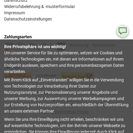
Datenschutz
Widerrufsbelehrung & -musterformular
Impressum
Datenschutzeinstellungen
Ha
Zahlungsarten
Si
Rechnung
Nachnahme
Ihre Privatsphäre ist uns wichtig!
Fr
Um unseren Service für Sie zu optimieren, setzen wir Cookies und
ähnliche Technologien ein, mit denen wir Informationen auf Ihrem
08
Endgerät auslesen, speichern und Ihre personenbezogenen Daten
Versand
55
verarbeiten.
00
Mit Ihrem Klick auf
Einverstanden
willigen Sie in die Verwendung
(Mo.
Fr. 
von Technologien zur Verarbeitung Ihrer Daten zur
Uhr)
Nutzungsanalyse, zur Personalisierung unserer Angebote und
Alle Preise verstehen sich inkl. deutscher Mwst, z.T. zzgl.
unserer Werbung, zur Auswertung unserer Werbekampagnen und
Versandkosten
.
inf
zur Erstellung von Nutzerprofilen ein, einschließlich der Übermittlung
Bei Lieferung ins Ausland gelten wg. anderer lokaler Mwst.-Sätze
an unsere externen Partner.
ggf.
abweichende Preise
.
Tru
Wenn Sie uns Ihre Einwilligung nicht erteilen, beschränken wir uns
Sh
auf wesentliche Technologien, um den Betrieb unserer Webseite zu
© 2003-2026 VOLENS.DE.
ermöglichen. Sie können Ihre Einwilligung jederzeit durch Klick auf
schließen