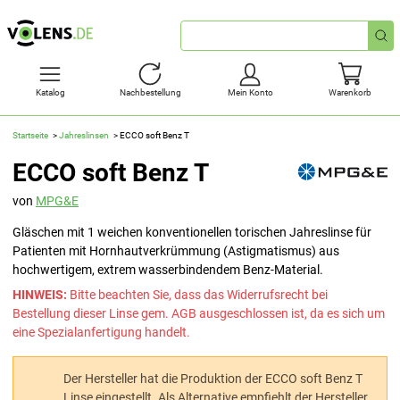
Schnellsuche
Katalog
Nachbestellung
Mein Konto
Warenkorb
Startseite
Jahreslinsen
ECCO soft Benz T
ECCO soft Benz T
von
MPG&E
Gläschen mit 1 weichen konventionellen torischen Jahreslinse für
Patienten mit Hornhautverkrümmung (Astigmatismus) aus
hochwertigem, extrem wasserbindendem Benz-Material.
HINWEIS:
Bitte beachten Sie, dass das Widerrufsrecht bei
Bestellung dieser Linse gem. AGB ausgeschlossen ist, da es sich um
eine Spezialanfertigung handelt.
Der Hersteller hat die Produktion der ECCO soft Benz T
Linse eingestellt. Als Alternative empfiehlt der Hersteller