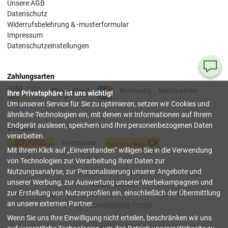
Unsere AGB
Datenschutz
Widerrufsbelehrung & -musterformular
Impressum
Datenschutzeinstellungen
Ha
Zahlungsarten
Si
Rechnung
Nachnahme
Ihre Privatsphäre ist uns wichtig!
Fr
Um unseren Service für Sie zu optimieren, setzen wir Cookies und
ähnliche Technologien ein, mit denen wir Informationen auf Ihrem
08
Endgerät auslesen, speichern und Ihre personenbezogenen Daten
Versand
55
verarbeiten.
00
Mit Ihrem Klick auf
Einverstanden
willigen Sie in die Verwendung
(Mo.
Fr. 
von Technologien zur Verarbeitung Ihrer Daten zur
Uhr)
Nutzungsanalyse, zur Personalisierung unserer Angebote und
Alle Preise verstehen sich inkl. deutscher Mwst, z.T. zzgl.
unserer Werbung, zur Auswertung unserer Werbekampagnen und
Versandkosten
.
inf
zur Erstellung von Nutzerprofilen ein, einschließlich der Übermittlung
Bei Lieferung ins Ausland gelten wg. anderer lokaler Mwst.-Sätze
an unsere externen Partner.
ggf.
abweichende Preise
.
Tru
Wenn Sie uns Ihre Einwilligung nicht erteilen, beschränken wir uns
Sh