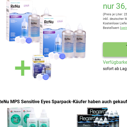
nur 36
(Preis je Liter: 2
inkl. deutscher 
Kostenlose Liefe
Bestellwert (
weit
Verfügbarkei
sofort ab Lag
ReNu MPS Sensitive Eyes Sparpack-Käufer haben auch gekauf