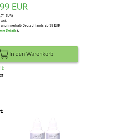
,99 EUR
3,71 EUR)
Mwst.
rung innerhalb Deutschlands ab 35 EUR
ere Details
).
In den Warenkorb
t:
er
t: