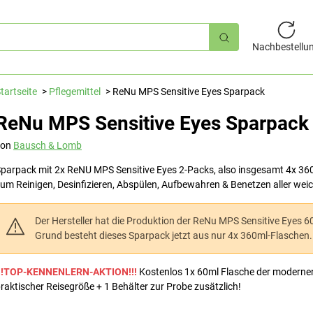
hnellsuche
Nachbestellu
tartseite
Pflegemittel
ReNu MPS Sensitive Eyes Sparpack
ReNu MPS Sensitive Eyes Sparpack
von
Bausch & Lomb
parpack mit 2x ReNU MPS Sensitive Eyes 2-Packs, also insgesamt 4x 36
um Reinigen, Desinfizieren, Abspülen, Aufbewahren & Benetzen aller weich
Der Hersteller hat die Produktion der ReNu MPS Sensitive Eyes 6
Grund besteht dieses Sparpack jetzt aus nur 4x 360ml-Flaschen.
!!!TOP-KENNENLERN-AKTION!!!
Kostenlos 1x 60ml Flasche der moderne
raktischer Reisegröße + 1 Behälter zur Probe zusätzlich!