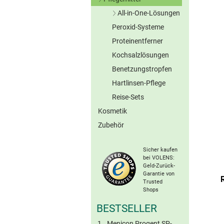
Graue Kontaktlinsen
All-in-One-Lösungen
Braune Kontaktlinsen
Peroxid-Systeme
Ohne Konserv.
Sonstige Farblinsen
Proteinentferner
Torische Farblinsen
Kochsalzlösungen
Benetzungstropfen
Hartlinsen-Pflege
Reise-Sets
Kosmetik
Zubehör
Sicher kaufen
bei VOLENS:
Geld-Zurück-
Garantie von
Trusted
Shops
BESTSELLER
Menicon Progent SP-