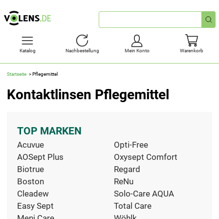
Schnellsuche
Katalog
Nachbestellung
Mein Konto
Warenkorb
Startseite
Pflegemittel
Kontaktlinsen Pflegemittel
TOP MARKEN
Acuvue
Opti-Free
AOSept Plus
Oxysept Comfort
Biotrue
Regard
Boston
ReNu
Cleadew
Solo-Care AQUA
Easy Sept
Total Care
Meni Care
Wöhlk