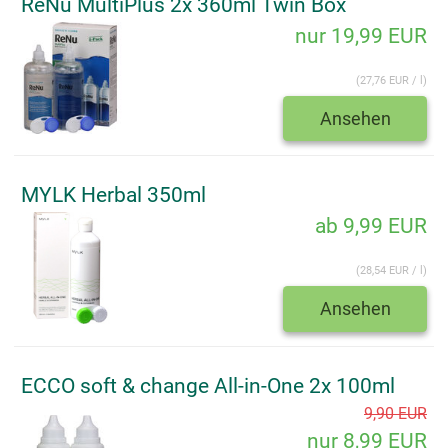
ReNu MultiPlus 2x 360ml Twin Box
nur 19,99 EUR
(27,76 EUR / l)
Ansehen
MYLK Herbal 350ml
ab 9,99 EUR
(28,54 EUR / l)
Ansehen
ECCO soft & change All-in-One 2x 100ml
9,90 EUR
nur 8,99 EUR