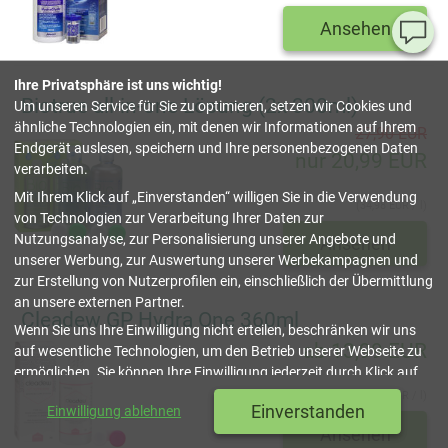
Ansehen
Ha
Si
Ihre Privatsphäre ist uns wichtig!
Fr
Biotrue all-in-one Lösung (2x 300ml)
Um unseren Service für Sie zu optimieren, setzen wir Cookies und
ähnliche Technologien ein, mit denen wir Informationen auf Ihrem
27,90 EUR
08
Endgerät auslesen, speichern und Ihre personenbezogenen Daten
nur 20,99 EUR
55
verarbeiten.
00
Mit Ihrem Klick auf
Einverstanden
willigen Sie in die Verwendung
(Mo.
(34,98 EUR / l)
Fr. 
von Technologien zur Verarbeitung Ihrer Daten zur
Uhr)
Nutzungsanalyse, zur Personalisierung unserer Angebote und
Ansehen
unserer Werbung, zur Auswertung unserer Werbekampagnen und
inf
zur Erstellung von Nutzerprofilen ein, einschließlich der Übermittlung
an unsere externen Partner.
Cleadew GP Hydra One 360ml
Tru
Wenn Sie uns Ihre Einwilligung nicht erteilen, beschränken wir uns
Sh
ab 13,99 EUR
auf wesentliche Technologien, um den Betrieb unserer Webseite zu
ermöglichen. Sie können Ihre Einwilligung jederzeit durch Klick auf
schließen
Datenschutzeinstellungen
verwalten oder widerrufen. Weitere
(38,86 EUR / l)
Einverstanden
Einwilligung ablehnen
Details finden Sie in unserer
Datenschutzerklärung
.
Ansehen