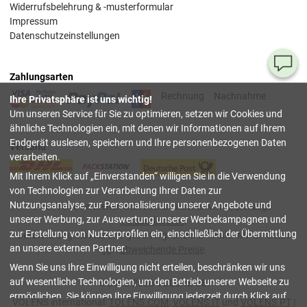
Widerrufsbelehrung & -musterformular
Impressum
Datenschutzeinstellungen
Ha
Zahlungsarten
Si
Rechnung
Nachnahme
Ihre Privatsphäre ist uns wichtig!
Fr
Um unseren Service für Sie zu optimieren, setzen wir Cookies und
ähnliche Technologien ein, mit denen wir Informationen auf Ihrem
08
Endgerät auslesen, speichern und Ihre personenbezogenen Daten
Versand
55
verarbeiten.
00
Mit Ihrem Klick auf
Einverstanden
willigen Sie in die Verwendung
(Mo.
Fr. 
von Technologien zur Verarbeitung Ihrer Daten zur
Uhr)
Nutzungsanalyse, zur Personalisierung unserer Angebote und
Alle Preise verstehen sich inkl. deutscher Mwst, z.T. zzgl.
unserer Werbung, zur Auswertung unserer Werbekampagnen und
Versandkosten
.
inf
zur Erstellung von Nutzerprofilen ein, einschließlich der Übermittlung
Bei Lieferung ins Ausland gelten wg. anderer lokaler Mwst.-Sätze
an unsere externen Partner.
ggf.
abweichende Preise
.
Tru
Wenn Sie uns Ihre Einwilligung nicht erteilen, beschränken wir uns
Sh
auf wesentliche Technologien, um den Betrieb unserer Webseite zu
© 2003-2026 VOLENS.DE.
ermöglichen. Sie können Ihre Einwilligung jederzeit durch Klick auf
schließen
VOLENS international:
TOLENS.COM
,
VOLENS.IT
und
VOLENS.PT
|